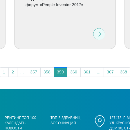
форум «People Investor 2017»
1
2
...
357
358
359
360
361
...
367
368
РЕЙТИНГ ТОП-100
ТОП-5 ЗДРАВНИЦ
127473, Г.
КАЛЕНДАРЬ
АССОЦИАЦИЯ
УЛ. КРАСН
НОВОСТИ
ДОМ 30, СТ