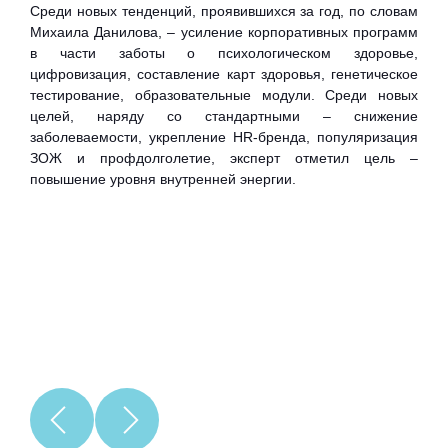
Среди новых тенденций, проявившихся за год, по словам
кото
Михаила Данилова, – усиление корпоративных программ
абс
в части заботы о психологическом здоровье,
благ
цифровизация, составление карт здоровья, генетическое
что 
тестирование, образовательные модули. Среди новых
пол
целей, наряду со стандартными – снижение
реа
заболеваемости, укрепление HR-бренда, популяризация
резу
ЗОЖ и профдолголетие, эксперт отметил цель –
повышение уровня внутренней энергии.