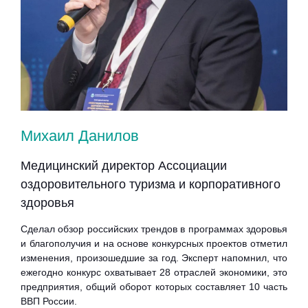
Михаил Данилов
Ел
Медицинский директор Ассоциации
Уп
оздоровительного туризма и корпоративного
кор
здоровья
раз
ких,
пре
ов в
Сделал обзор российских трендов в программах здоровья
и благополучия и на основе конкурсных проектов отметил
Выс
изменения, произошедшие за год. Эксперт напомнил, что
нап
ежегодно конкурс охватывает 28 отраслей экономики, это
усто
предприятия, общий оборот которых составляет 10 часть
ана
ВВП России.
рос