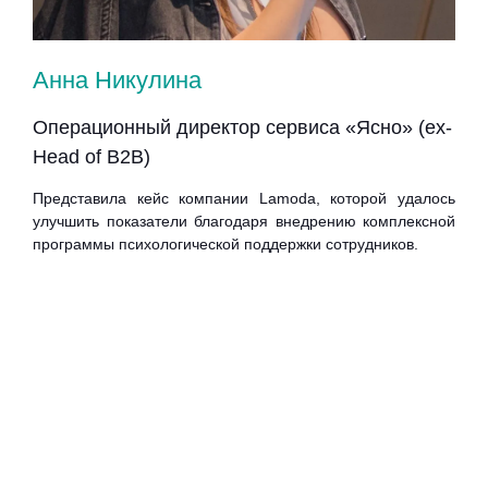
Анна Никулина
Ал
в
Операционный директор сервиса «Ясно» (ex-
Рук
Head of B2B)
пр
ля
«З
Представила кейс компании Lamodа, которой удалось
улучшить показатели благодаря внедрению комплексной
Ра
программы психологической поддержки сотрудников.
пси
ная
его
сто
спо
илия
ктов
а об
в на