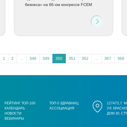
бизнеса» на 66-ом конгрессе FCEM
1
2
...
348
349
350
351
352
...
367
368
РЕЙТИНГ ТОП-100
ТОП-5 ЗДРАВНИЦ
127473, Г.
КАЛЕНДАРЬ
АССОЦИАЦИЯ
УЛ. КРАСН
НОВОСТИ
ДОМ 30, СТ
ВЕБИНАРЫ