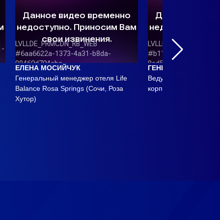
ЕЛЕНА МОСИЙЧУК
ГЕННАДИЙ ПРОКОП
Генеральный менеджер отеля Life
Ведущий менеджер H
Balance Rosa Springs (Сочи, Роза
корпоративной культу
Хутор)