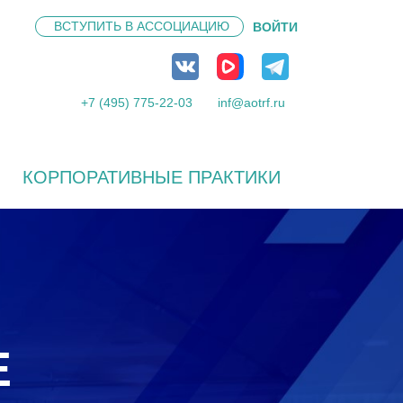
ВСТУПИТЬ В
АССОЦИАЦИЮ
ВОЙТИ
+7 (495) 775-22-03
inf@aotrf.ru
КОРПОРАТИВНЫЕ ПРАКТИКИ
Е