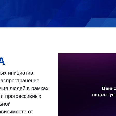
А
ых инициатив,
распространение
учия людей в рамках
 и прогрессивных
льной
ависимости от