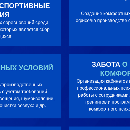
 СПОРТИВНЫЕ
ИЯ
Создание комфортных 
офисе/на производстве с
х соревнований среди
 которых является сбор
щихся
ЗАБОТА
О
ТНЫХ УСЛОВИЙ
КОМФО
Организация кабинетов 
/производственных
профессиональных псих
 с учетом требований
работы с сотрудниками,
свещения, шумоизоляции,
тренингов и програм
чистки воздуха и др.
комфортного психо