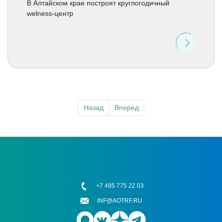
В Алтайском крае построят круглогодичный
welness-центр
Назад
Вперед
+7 495 775 22 03
INF@AOTRF.RU