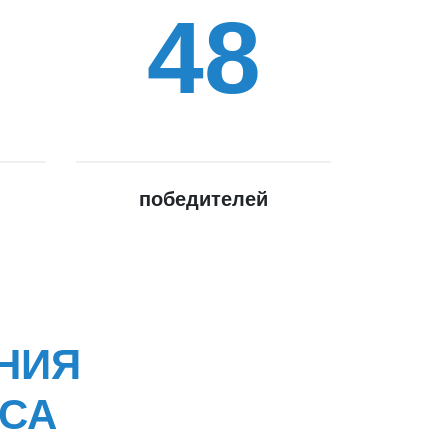
48
победителей
НИЯ
РСА