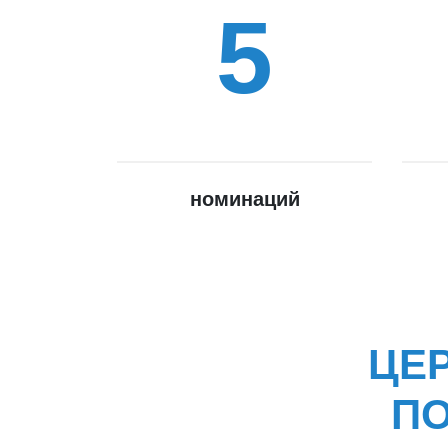
5
номинаций
ЦЕ
ПО