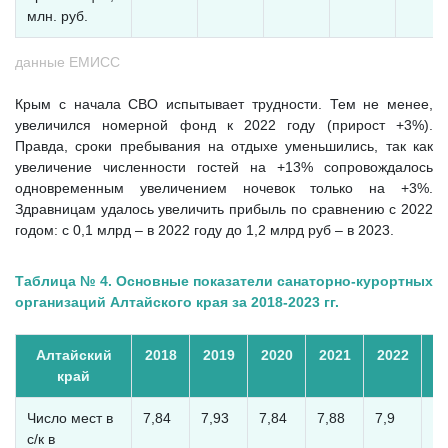
млн. руб.
данные ЕМИСС
Крым с начала СВО испытывает трудности. Тем не менее,
увеличился номерной фонд к 2022 году (прирост +3%).
Правда, сроки пребывания на отдыхе уменьшились, так как
увеличение численности гостей на +13% сопровождалось
одновременным увеличением ночевок только на +3%.
Здравницам удалось увеличить прибыль по сравнению с 2022
годом: с 0,1 млрд – в 2022 году до 1,2 млрд руб – в 2023.
Таблица № 4. Основные показатели санаторно-курортных
организаций Алтайского края за 2018-2023 гг.
Алтайский
2018
2019
2020
2021
2022
2
край
Число мест в
7,84
7,93
7,84
7,88
7,9
7,
с/к в