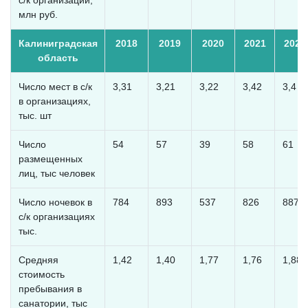
с/к организаций,
млн руб.
Калиниградская
2018
2019
2020
2021
2022
область
Число мест в с/к
3,31
3,21
3,22
3,42
3,4
в организациях,
тыс. шт
Число
54
57
39
58
61
размещенных
лиц, тыс человек
Число ночевок в
784
893
537
826
887
с/к организациях
тыс.
Средняя
1,42
1,40
1,77
1,76
1,88
стоимость
пребывания в
санатории, тыс