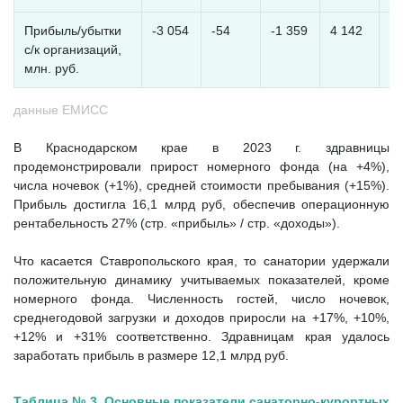
Прибыль/убытки
-3 054
-54
-1 359
4 142
6 
с/к организаций,
млн. руб.
данные ЕМИСС
В Краснодарском крае в 2023 г. здравницы
продемонстрировали прирост номерного фонда (на +4%),
числа ночевок (+1%), средней стоимости пребывания (+15%).
Прибыль достигла 16,1 млрд руб, обеспечив операционную
рентабельность 27% (стр. «прибыль» / стр. «доходы»).
Что касается Ставропольского края, то санатории удержали
положительную динамику учитываемых показателей, кроме
номерного фонда. Численность гостей, число ночевок,
среднегодовой загрузки и доходов приросли на +17%, +10%,
+12% и +31% соответственно. Здравницам края удалось
заработать прибыль в размере 12,1 млрд руб.
Таблица № 3. Основные показатели санаторно-курортных