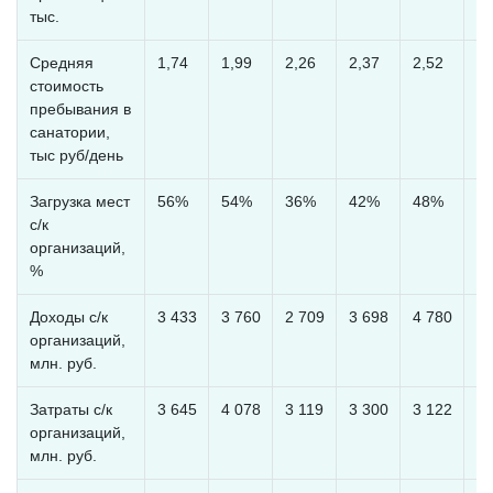
тыс.
Средняя
1,74
1,99
2,26
2,37
2,52
2,
стоимость
пребывания в
санатории,
тыс руб/день
Загрузка мест
56%
54%
36%
42%
48%
5
с/к
организаций,
%
Доходы с/к
3 433
3 760
2 709
3 698
4 780
5 
организаций,
млн. руб.
Затраты с/к
3 645
4 078
3 119
3 300
3 122
4 
организаций,
млн. руб.