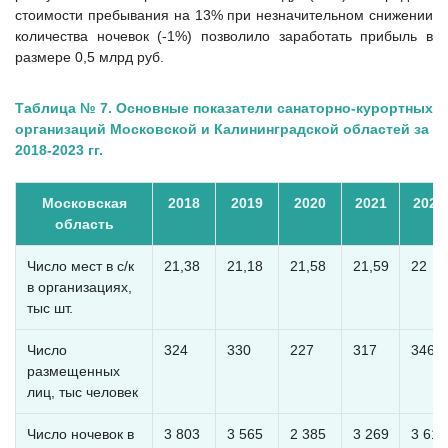
стоимости пребывания на 13% при незначительном снижении
количества ночевок (-1%) позволило заработать прибыль в
размере 0,5 млрд руб.
Таблица № 7. Основные показатели санаторно-курортных
организаций Московской и Калининградской областей за
2018-2023 гг.
Московская
2018
2019
2020
2021
2022
область
Число мест в с/к
21,38
21,18
21,58
21,59
22
в организациях,
тыс шт.
Число
324
330
227
317
346
размещенных
лиц, тыс человек
Число ночевок в
3 803
3 565
2 385
3 269
3 611