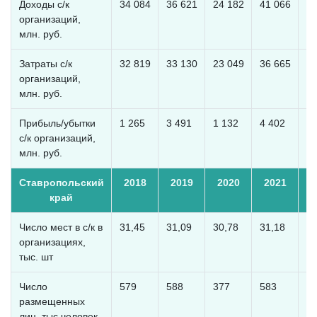
Доходы с/к
34 084
36 621
24 182
41 066
51
организаций,
млн. руб.
Затраты с/к
32 819
33 130
23 049
36 665
40
организаций,
млн. руб.
Прибыль/убытки
1 265
3 491
1 132
4 402
10
с/к организаций,
млн. руб.
Ставропольский
2018
2019
2020
2021
2
край
Число мест в с/к в
31,45
31,09
30,78
31,18
32
организациях,
тыс. шт
Число
579
588
377
583
6
размещенных
лиц, тыс человек