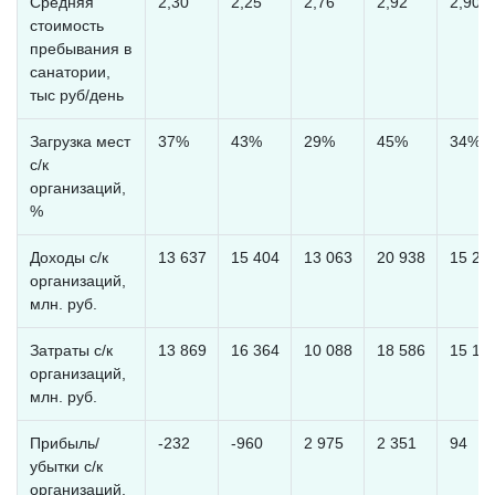
Средняя
2,30
2,25
2,76
2,92
2,90
стоимость
пребывания в
санатории,
тыс руб/день
Загрузка мест
37%
43%
29%
45%
34%
с/к
организаций,
%
Доходы с/к
13 637
15 404
13 063
20 938
15 21
организаций,
млн. руб.
Затраты с/к
13 869
16 364
10 088
18 586
15 12
организаций,
млн. руб.
Прибыль/
-232
-960
2 975
2 351
94
убытки с/к
организаций,