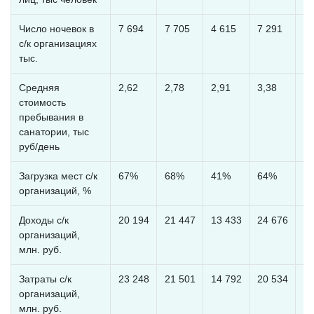
Число ночевок в
7 694
7 705
4 615
7 291
7 
с/к организациях
тыс.
Средняя
2,62
2,78
2,91
3,38
4,
стоимость
пребывания в
санатории, тыс
руб/день
Загрузка мест с/к
67%
68%
41%
64%
6
организаций, %
Доходы с/к
20 194
21 447
13 433
24 676
32
организаций,
млн. руб.
Затраты с/к
23 248
21 501
14 792
20 534
25
организаций,
млн. руб.