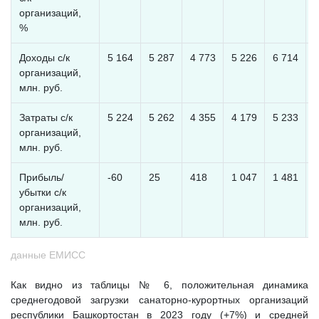
организаций,
%
Доходы с/к
5 164
5 287
4 773
5 226
6 714
7
организаций,
млн. руб.
Затраты с/к
5 224
5 262
4 355
4 179
5 233
7
организаций,
млн. руб.
Прибыль/
-60
25
418
1 047
1 481
убытки с/к
организаций,
млн. руб.
данные ЕМИСС
Как видно из таблицы № 6, положительная динамика
среднегодовой загрузки санаторно-курортных организаций
республики Башкортостан в 2023 году (+7%) и средней