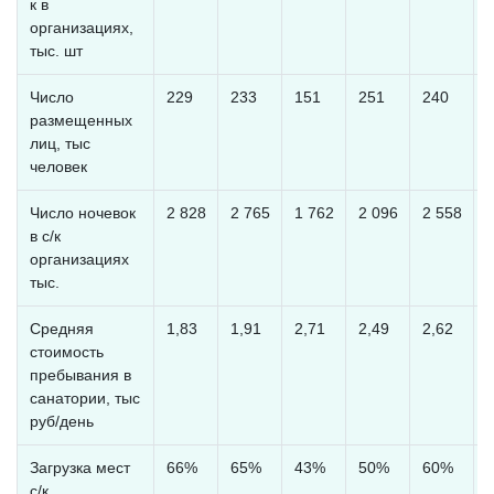
к в
организациях,
тыс. шт
Число
229
233
151
251
240
размещенных
лиц, тыс
человек
Число ночевок
2 828
2 765
1 762
2 096
2 558
2
в с/к
организациях
тыс.
Средняя
1,83
1,91
2,71
2,49
2,62
2
стоимость
пребывания в
санатории, тыс
руб/день
Загрузка мест
66%
65%
43%
50%
60%
с/к