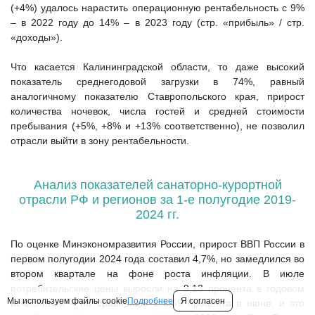
(+4%) удалось нарастить операционную рентабельность с 9%
– в 2022 году до 14% – в 2023 году (стр. «прибыль» / стр.
«доходы»).
Что касается Калининградской области, то даже высокий
показатель среднегодовой загрузки в 74%, равный
аналогичному показателю Ставропольского края, прирост
количества ночевок, числа гостей и средней стоимости
пребывания (+5%, +8% и +13% соответственно), не позволил
отрасли выйти в зону рентабельности.
Анализ показателей санаторно-курортной
отрасли РФ и регионов за 1-е полугодие 2019-
2024 гг.
По оценке Минэкономразвития России, прирост ВВП России в
первом полугодии 2024 года составил 4,7%, но замедлился во
втором квартале на фоне роста инфляции. В июле
потребительские цены выросли на 9,13 процента в годовом
Мы используем файлы cookie
Подробнее
Я согласен
исчислении – по сравнению с 8,59 процента в июне, и это