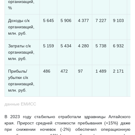
организаций,
%
Доходы с/к
5 645
5 906
4 377
7 227
9 103
10
организаций,
млн. руб.
Затраты с/к
5 159
5 434
4 280
5 738
6 932
8 
организаций,
млн. руб.
Прибыль/
486
472
97
1 489
2 171
1 
убытки с/к
организаций,
млн. руб.
данные ЕМИСС
В 2023 году стабильно отработали здравницы Алтайского
края. Прирост средней стоимости пребывания (+15%) даже
при снижении ночевок (-2%) обеспечил операционную