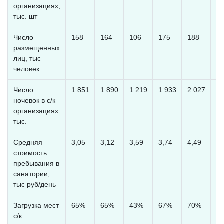
организациях,
тыс. шт
Число
158
164
106
175
188
1
размещенных
лиц, тыс
человек
Число
1 851
1 890
1 219
1 933
2 027
1 
ночевок в с/к
организациях
тыс.
Средняя
3,05
3,12
3,59
3,74
4,49
5,
стоимость
пребывания в
санатории,
тыс руб/день
Загрузка мест
65%
65%
43%
67%
70%
6
с/к