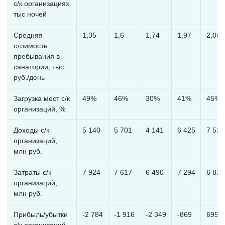
с/к организациях
тыс ночей
Средняя
1,35
1,6
1,74
1,97
2,08
стоимость
пребывания в
санатории, тыс
руб./день
Загрузка мест с/к
49%
46%
30%
41%
45%
организаций, %
Доходы с/к
5 140
5 701
4 141
6 425
7 524
организаций,
млн руб.
Затраты с/к
7 924
7 617
6 490
7 294
6 829
организаций,
млн руб.
Прибыль/убытки
-2 784
-1 916
-2 349
-869
695