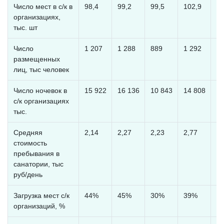
Число мест в с/к в
98,4
99,2
99,5
102,9
10
организациях,
тыс. шт
Число
1 207
1 288
889
1 292
1 
размещенных
лиц, тыс человек
Число ночевок в
15 922
16 136
10 843
14 808
16
с/к организациях
тыс.
Средняя
2,14
2,27
2,23
2,77
3,
стоимость
пребывания в
санатории, тыс
руб/день
Загрузка мест с/к
44%
45%
30%
39%
4
организаций, %