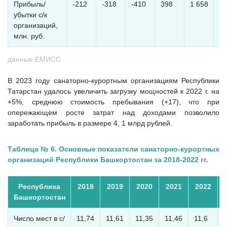
Прибыль/
-212
-318
-410
398
1 658
1 
убытки с/к
организаций,
млн. руб.
данные ЕМИСС
В 2023 году санаторно-курортным организациям Республики
Татарстан удалось увеличить загрузку мощностей к 2022 г. на
+5%, среднюю стоимость пребывания (+17), что при
опережающем росте затрат над доходами позволило
заработать прибыль в размере 4, 1 млрд рублей.
Таблица № 6. Основные показатели санаторно-курортных
организаций Республики Башкортостан за 2018-2022 гг.
Республика
2018
2019
2020
2021
2022
Башкортостан
Число мест в с/
11,74
11,61
11,35
11,46
11,6
1