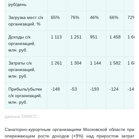
руб/день
Загрузка мест с/к
65%
76%
46%
66%
72%
организаций, %
Доходы с/к
1 113
1 251
951
1 458
1 667
организаций,
млн. руб.
Затраты с/к
1 261
1 304
1 144
1 582
1 681
организаций,
млн. руб.
Прибыль/убытки
-148
-53
-193
-124
-14
с/к организаций,
млн. руб.
данные ЕМИСС
Санаторно-курортным организациям Московской области при
опережающем росте доходов (+9%) над приростом затрат