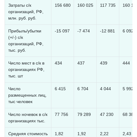
Затраты с/к
156 680
160 025
117 735
160 10
организаций, РФ,
млн. руб. руб.
Прибыль/убытки
-15 097
-7 474
-12 881
6 092
(+/-) с/к
организаций, РФ,
тыс. руб.
Число мест в с/к в
434
437
439
444
организациях РФ,
тыс. шт
Число
6 415
6 704
4 044
5 992
размещенных лиц,
тыс человек
Число ночевок в с/к
77 756
79 289
47 230
68 381
организациях тыс.
Средняя стоимость
1,82
1,92
2,22
2,43