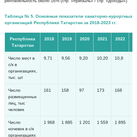
рентабельность около 16% (стр. «прибыль» / стр. «доходы»).
Таблица № 5. Основные показатели санаторно-курортных
организаций Республики Татарстан за 2018-2023 гг.
Республика
2018
2019
2020
2021
2022
2
Татарстан
Число мест в
9,71
9,56
9,20
10,20
10,8
10
с/к в
организациях,
тыс. шт
Число
161
158
97
173
168
1
размещенных
лиц, тыс
человек
Число
1 968
1 885
1 201
1 559
1 895
1 
ночевок в с/к
организациях