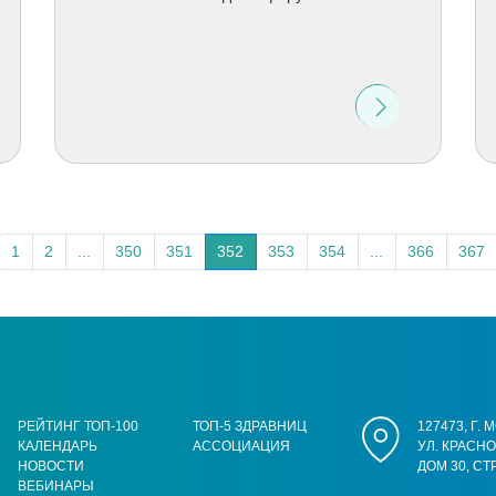
1
2
...
350
351
352
353
354
...
366
367
РЕЙТИНГ ТОП-100
ТОП-5 ЗДРАВНИЦ
127473, Г.
КАЛЕНДАРЬ
АССОЦИАЦИЯ
УЛ. КРАСН
НОВОСТИ
ДОМ 30, СТ
ВЕБИНАРЫ