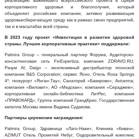
реализацию важнейшего всероссийского проекта в сфере
корпоративного здоровья и благополучия, который
объединяет российские компании, активно развивающие
здоровьесберегающую среду как в рамках своих предприятий,
так и в масштабах всей страны.
В 2023 году проект «Инвестиции в развитие здоровой
страны. Лучшие корпоративные практики» поддержали:
Palmira Group – генеральный партнер Форума; Аудиторско-
консалтинговая сеть FinExpertiza; компания ZDRAVO.RU;
Разум AI; Daigo – эксклюзивный дистрибьютор японской
компании B&S Corporation; сервис Ясно; Отель Rosa Springs
4*; геокурорт «Янган-Тау»; Санаторий «Бакирово»; Avicenna;
компания «Виловит»; АО «Медскан»; компания «Сераджем»;
корпоративная онлайн-библиотека ЛитРес; компания
«ПРАВОКАРД»; Группа компаний ГрандКрио; Государственная
капелла Москвы имени Вадима Судакова.
Партнеры церемонии награждения:
Palmira Group, Здравница «Лаго-Наки»; Клиника «Кивач»;
AZIMUT Отель Прометей Небуг; Оздоровительный комплекс