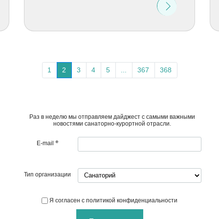
1
2
3
4
5
...
367
368
Раз в неделю мы отправляем дайджест с самыми важными
новостями санаторно-курортной отрасли.
*
E-mail
Тип организации
Я согласен с политикой конфиденциальности