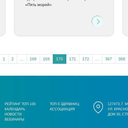
«Пять морей»
1
2
...
168
169
170
171
172
...
367
368
РЕЙТИНГ ТОП-100
ТОП-5 ЗДРАВНИЦ
127473, Г.
КАЛЕНДАРЬ
АССОЦИАЦИЯ
УЛ. КРАСН
НОВОСТИ
ДОМ 30, СТ
ВЕБИНАРЫ