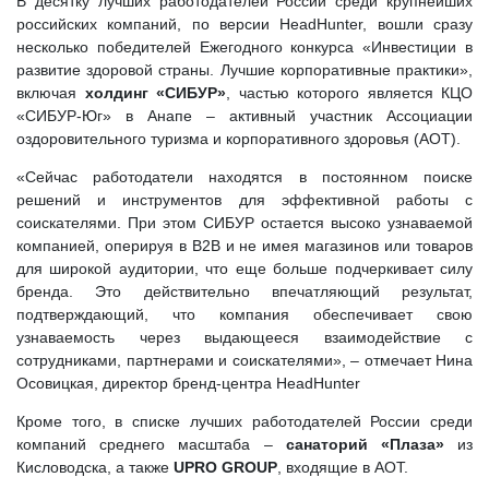
В десятку лучших работодателей России среди крупнейших
российских компаний, по версии HeadHunter, вошли сразу
несколько победителей Ежегодного конкурса «Инвестиции в
развитие здоровой страны. Лучшие корпоративные практики»,
включая
холдинг «СИБУР»
, частью которого является КЦО
«СИБУР-Юг» в Анапе – активный участник Ассоциации
оздоровительного туризма и корпоративного здоровья (АОТ).
«Сейчас работодатели находятся в постоянном поиске
решений и инструментов для эффективной работы с
соискателями. При этом СИБУР остается высоко узнаваемой
компанией, оперируя в B2B и не имея магазинов или товаров
для широкой аудитории, что еще больше подчеркивает силу
бренда. Это действительно впечатляющий результат,
подтверждающий, что компания обеспечивает свою
узнаваемость через выдающееся взаимодействие с
сотрудниками, партнерами и соискателями», – отмечает Нина
Осовицкая, директор бренд-центра HeadHunter
Кроме того, в списке лучших работодателей России среди
компаний среднего масштаба –
санаторий «Плаза»
из
Кисловодска, а также
UPRO GROUP
, входящие в АОТ.