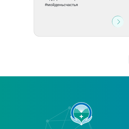
#мойденьсчастья