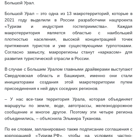
Большой Урал.
Большой Урал – это одна из 13 макротерриторий, которые в
2021 году выделили в России разработчики нацпроекта
«Туризм и индустрия гостеприимства». Каждая
макротерритория является областью с наибольшей
плотностью населения, высокой концентрацией точек
притяжения туристов и уже существующими турпотоками.
Согласно замыслу, макрорегионы станут «каркасом» для
развития туристической отрасли в России.
В случае с Большим Уралом главными драйверами выступают
Свердловская область и Башкирия, именно они стали
инициаторами создания этой макротерритории путем
присоединения к ней двух соседних регионов.
– У нас все-таки территория Урала, которая объединяет
маршруты по земле, воде, автотрассы, железнодорожное
сообщение и многое другое. Поэтому эти четыре региона
объединились, – объяснила Эльмира Туканова.
По ее словам, запланировано также подписание соглашения с
корпорацией «Туризм.РФ», чтобы на условиях частно-