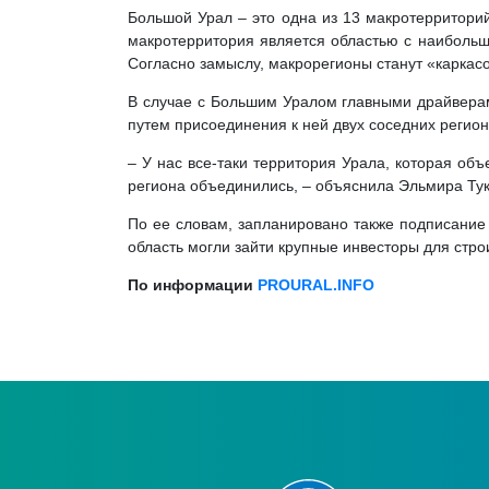
Большой Урал – это одна из 13 макротерриторий
макротерритория является областью с наибольш
Согласно замыслу, макрорегионы станут «каркасо
В случае с Большим Уралом главными драйверам
путем присоединения к ней двух соседних регион
– У нас все-таки территория Урала, которая об
региона объединились, – объяснила Эльмира Тук
По ее словам, запланировано также подписание 
область могли зайти крупные инвесторы для стро
По информации
PROURAL.INFO