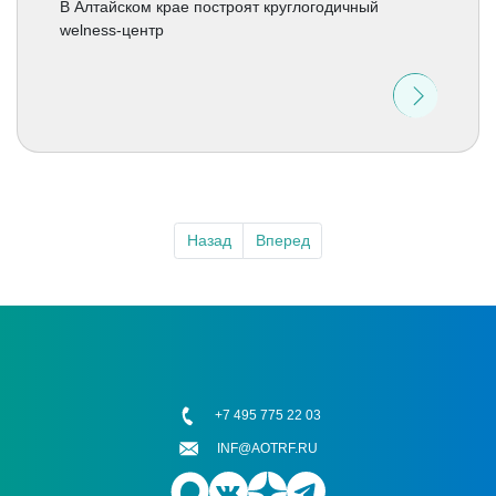
В Алтайском крае построят круглогодичный
welness-центр
Назад
Вперед
+7 495 775 22 03
INF@AOTRF.RU