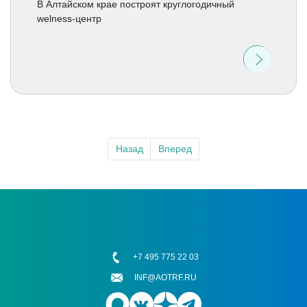
В Алтайском крае построят круглогодичный
welness-центр
Назад
Вперед
+7 495 775 22 03
INF@AOTRF.RU