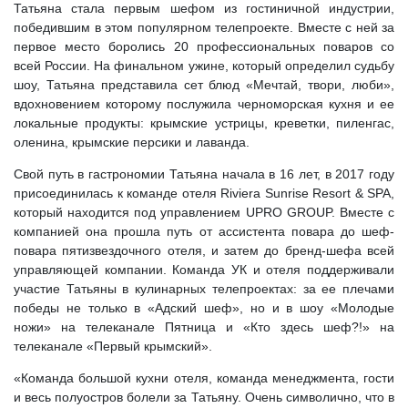
Татьяна стала первым шефом из гостиничной индустрии,
победившим в этом популярном телепроекте. Вместе с ней за
первое место боролись 20 профессиональных поваров со
всей России. На финальном ужине, который определил судьбу
шоу, Татьяна представила сет блюд «Мечтай, твори, люби»,
вдохновением которому послужила черноморская кухня и ее
локальные продукты: крымские устрицы, креветки, пиленгас,
оленина, крымские персики и лаванда.
Свой путь в гастрономии Татьяна начала в 16 лет, в 2017 году
присоединилась к команде отеля Riviera Sunrise Resort & SPA,
который находится под управлением UPRO GROUP. Вместе с
компанией она прошла путь от ассистента повара до шеф-
повара пятизвездочного отеля, и затем до бренд-шефа всей
управляющей компании. Команда УК и отеля поддерживали
участие Татьяны в кулинарных телепроектах: за ее плечами
победы не только в «Адский шеф», но и в шоу «Молодые
ножи» на телеканале Пятница и «Кто здесь шеф?!» на
телеканале «Первый крымский».
«Команда большой кухни отеля, команда менеджмента, гости
и весь полуостров болели за Татьяну. Очень символично, что в