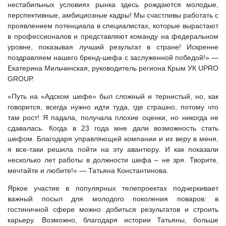
нестабильных условиях рынка здесь рождаются молодые,
перспективные, амбициозные кадры! Мы счастливы работать с
проявлением потенциала в специалистах, которые вырастают
в профессионалов и представляют команду на федеральном
уровне, показывая лучший результат в стране! Искренне
поздравляем нашего бренд-шефа с заслуженной победой!» —
Екатерина Мильчинская, руководитель региона Крым УК UPRO
GROUP.
«Путь на «Адском шефе» был сложный и тернистый, но, как
говорится, всегда нужно идти туда, где страшно, потому что
там рост! Я падала, получала плохие оценки, но никогда не
сдавалась. Когда в 23 года мне дали возможность стать
шефом. Благодаря управляющей компании и их веру в меня,
я все-таки решила пойти на эту авантюру. И как показали
несколько лет работы в должности шефа – не зря. Творите,
мечтайте и любите!» — Татьяна Константинова.
Яркое участие в популярных телепроектах подчеркивает
важный посыл для молодого поколения поваров: в
гостиничной сфере можно добиться результатов и строить
карьеру. Возможно, благодаря истории Татьяны, больше