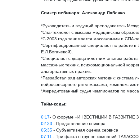
Спикер вебинара: Александр Лабенко
*Руководитель и ведущий преподаватель Меж
*Спа-технолог с высшим медицинским образов
*С 2003 года занимается массажными и СПА-т
*Сертифицированный специалист по работе в L
Е.Л.Богачевой).
*Специалист с двадцатилетним опытом работы 
массажных техник, психоэмоциональной коррек
альтернативных практик.
*Разработал ряд авторских методик: система 
нейросенсорного ритм-массажа, комплекс изот
*Аккредитованный судья чемпионатов по масс
Тайм-коды:
0:17
- О форуме «ИНВЕСТИЦИИ В РАЗВИТИЕ
02:33
- Представление спикера
05:35
- Субъективная оценка сервиса
07:11
- Три факта о группе компаний ТАЛАСС