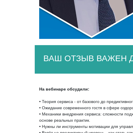
ВАШ ОТЗЫВ ВАЖЕН Д
На вебинаре обсудили:
• Теория сервиса - от базового до предиктивног
• Ожидание современного гостя в сфере оздоро
• Механики внедрения сервиса: сложности подх
основе реальных практик.
• Нужны ли инструменты мотивации для управ
• Взлёт на предиктивный уровень - как стать 