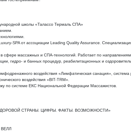
дународной школы «Талассо Термаль СПА»
анием.
ехнологиями.
uxury-SPA от ассоциации Leading Quality Assurance. Специализаци
в сфере массажных и СПА-технологий. Работает по направлениям 
ции, гидро- и банных процедур, реабилитационных и оздоровител
лимфодренажного воздействия «Лимфатическая санация», система р
онического воздействия «BIT-TRM».
ажу по системе ЕКС Национальной Федерации Массажистов.
 ЗДОРОВОЙ СТРАНЫ. ЦИФРЫ. ФАКТЫ. ВОЗМОЖНОСТИ»
О ВЕЛЛ