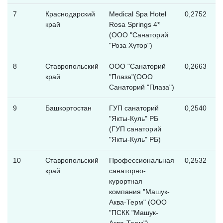
7
Краснодарский
Medical Spa Hotel
0,2752
край
Rosa Springs 4*
(ООО "Санаторий
"Роза Хутор")
8
Ставропольский
ООО "Санаторий
0,2663
край
"Плаза"(ООО
Санаторий "Плаза")
9
Башкортостан
ГУП санаторий
0,2540
"Якты-Куль" РБ
(ГУП санаторий
"Якты-Куль" РБ)
10
Ставропольский
Профессиональная
0,2532
край
санаторно-
курортная
компания "Машук-
Аква-Терм" (ООО
"ПСКК "Машук-
Аква-Терм")