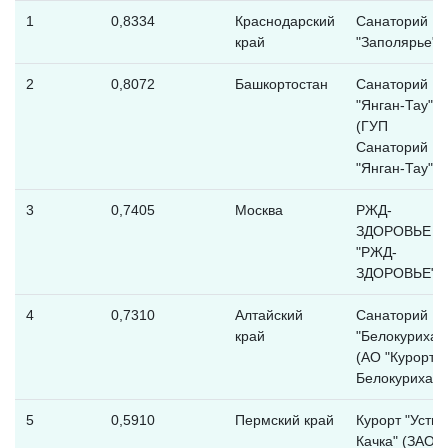
1
0,8334
Краснодарский
Санаторий
край
"Заполярье"
2
0,8072
Башкортостан
Санаторий
"Янган-Тау"
(ГУП
Санаторий
"Янган-Тау" Р
3
0,7405
Москва
РЖД-
ЗДОРОВЬЕ (
"РЖД-
ЗДОРОВЬЕ")
4
0,7310
Алтайский
Санаторий
край
"Белокуриха"
(АО "Курорт
Белокуриха")
5
0,5910
Пермский край
Курорт "Усть-
Качка" (ЗАО