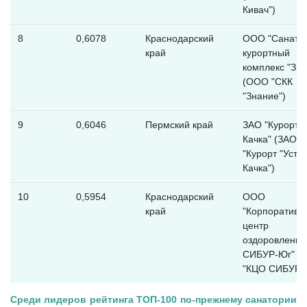
Кивач")
8
0,6078
Краснодарский
ООО "Санато
край
курортный
комплекс "Зна
(ООО "СКК
"Знание")
9
0,6046
Пермский край
ЗАО "Курорт "
Качка" (ЗАО
"Курорт "Усть-
Качка")
10
0,5954
Краснодарский
ООО
край
"Корпоративн
центр
оздоровления
СИБУР-Юг" (
"КЦО СИБУР-
Среди лидеров рейтинга ТОП-100 по-прежнему санатории