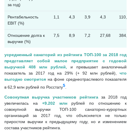
за год)
Рентабельность
1,1
4,3
3,9
4,3
110,3
EBIT (%)
Отношение долга к
7,5
8,9
7,2
27,68
384,4
выручке (%)
усредненный санаторий из рейтинга ТОП-100 за 2018 год
представляет собой малое предприятие с годовой
выручкой 408 млн рублей,
и превышает аналогичный
показатель за 2017 год на 29% (+ 92 млн рублей),
что
выгодно смотрится
на фоне среднеотраслевого показателя
5
в 62,9 млн рублей по Росстату
.
Совокупная выручка участников рейтинга
за 2018 год
увеличилась на
+9.202 млн
рублей по отношению к
совокупной выручки ТОП-100 санаторно-курортных
организаций за 2017 год, что объясняется не только
приростом выручки к предыдущему году, но и изменением
состава участников рейтинга.