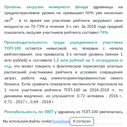
Уровень загрузки номерного фонда
здравницы на
среднеотраслевом уровне не превышает 50% уже несколько
6
лет
, в то время как участники рейтинга загружают свои
мощности на 70-73% в течение 3-х лет. За 2018 года средний
показатель загрузки участников рейтинга составил
74%.
Производительность труда усредненного участника
ТОП-100
остается невысокой, но, впервые с начала
рейтингования, она превысила 3-х летний уровень (менее 1
млн рублей) и составила
1,2 млн рублей на 1 сотрудника в
год
, что может говорить о фактическом пересмотре штатных
расписаний участниками рейтинга в условиях сокращения
затрат, работе над клиентоориентированностью своего
бизнеса. Если сравнить показатели численности персонала на
1 гостя участников рейтинга ТОП-100 за 2016-2018 гг., то
динамика медленно, но улучшается: 0,72 человека - 2016 г.,
0,71 - 2017 г., 0,69 - 2018 г.
Рентабельность по EBIT
у здравниц из ТОП-100 увеличилась
и составила
4,3%
за 2018 год против
3,9%
за 2017 год, что
Мы используем файлы cookie
Подробнее
Я согласен
объясняется, не столько ростом эффективности санаторного