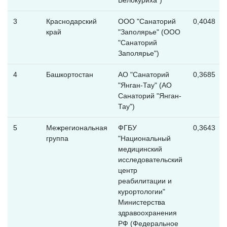
3
Краснодарский
ООО "Санаторий
0,4048
край
"Заполярье" (ООО
"Санаторий
Заполярье")
4
Башкортостан
АО "Санаторий
0,3685
"Янган-Тау" (АО
Санаторий "Янган-
Тау")
5
Межрегиональная
ФГБУ
0,3643
группа
"Национальный
медицинский
исследовательский
центр
реабилитации и
курортологии"
Министерства
здравоохранения
РФ (Федеральное