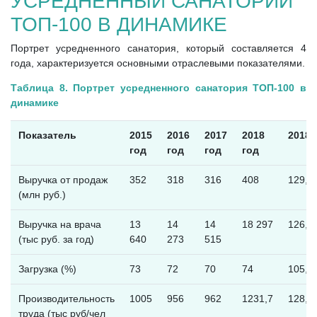
УСРЕДНЕННЫЙ САНАТОРИЙ
ТОП-100 В ДИНАМИКЕ
Портрет усредненного санатория, который составляется 4
года, характеризуется основными отраслевыми показателями.
Таблица 8. Портрет усредненного санатория ТОП-100 в
динамике
Показатель
2015
2016
2017
2018
2018/
год
год
год
год
Выручка от продаж
352
318
316
408
129,1
(млн руб.)
Выручка на врача
13
14
14
18 297
126,1
(тыс руб. за год)
640
273
515
Загрузка (%)
73
72
70
74
105,7
Производительность
1005
956
962
1231,7
128,0
труда (тыс руб/чел