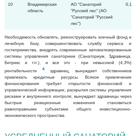
10
Владимирская
АО "Санаторий
0,11
область
"Русский лес" (АО
"Санаторий "Русский
лес")
Необходимость обновлять, реконструировать коечный фонд и
лечебную базу, совершенствовать службу сервиса и
гостеприимства, внедрять современные автоматизированные
системы управления санаторием (Санаториум, Здравница,
Битрикс и т.п.), и все это - при невысокой (4,3%)
4
рентабельности
здравниц, вынуждает собственников
привлекать кредитные ресурсы. Всякое привлечение
финансирования требует открытости финансовой и
управленческой информации, раскрытия системы управления
рисками и внутреннего контроля, вынуждает здравницы через
быстрые реакционные изменения становиться
равноправными субъектами общего инвестиционно-
экономического пространства.