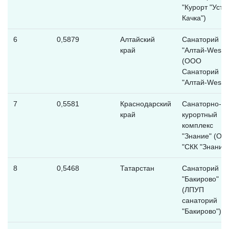
"Курорт "Усть-
Качка")
6
0,5879
Алтайский
Санаторий
край
"Алтай-West"
(ООО
Санаторий
"Алтай-West")
7
0,5581
Краснодарский
Санаторно-
край
курортный
комплекс
"Знание" (ОО
"СКК "Знание"
8
0,5468
Татарстан
Санаторий
"Бакирово"
(ЛПУП
санаторий
"Бакирово")