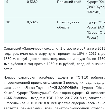
9
0,5382
Пермский край
Курорт "Ключ
(ЗАО "Курорт
"Ключи")
10
0,5325
Новгородская
Курорт "Стар
область
Русса" (АО
"Курорт Стар
Русса")
Санаторий «Заполярье» сохранил 1-е место в рейтинге в 2018
году, увеличил свою выручку от продаж на 18% к 2017 г. до
1880 млн. руб., достиг производительности труда более 1760
тыс руб/чел в год против 1230 тыс рублей, средней в нашей
сотне.
Четыре санатория устойчиво входят в ТОП-10 рейтинга
инвестиционной привлекательности 3 последних года подряд:
санаторий «Янган-Тау», «РЖД-ЗДОРОВЬЕ», Курорт "Усть-
Качка", Курорт "Белокуриха". Санаторно-курортный комплекс
«СКК Знание» - входит в ТОП 10 за 2017-2018 гг., санаторий
«Россия» - за 2016 и 2018 гг. Вся десятка лидеров несомненно
является бенчмарками всей санаторно-курортной отрасли.