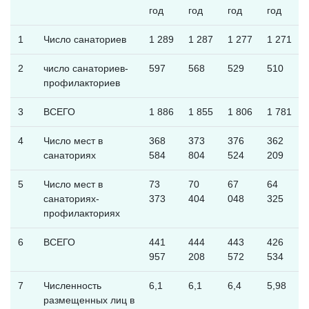
год
год
год
год
1
Число санаториев
1 289
1 287
1 277
1 271
2
число санаториев-
597
568
529
510
профилакториев
3
ВСЕГО
1 886
1 855
1 806
1 781
4
Число мест в
368
373
376
362
санаториях
584
804
524
209
5
Число мест в
73
70
67
64
санаториях-
373
404
048
325
профилакториях
6
ВСЕГО
441
444
443
426
957
208
572
534
7
Численность
6,1
6,1
6,4
5,98
размещенных лиц в