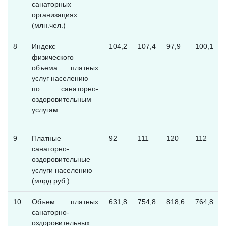
санаторных
организациях
(млн.чел.)
8
Индекс
104,2
107,4
97,9
100,1
физического
объема платных
услуг населению
по санаторно-
оздоровительным
услугам
9
Платные
92
111
120
112
санаторно-
оздоровительные
услуги населению
(млрд.руб.)
10
Объем платных
631,8
754,8
818,6
764,8
санаторно-
оздоровительных