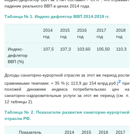
падение реального ВВП в ценах 2014 года.
Таблица № 1. Индекс дефлятор ВВП 2014-2018 гг.
2014
2015
2016
2017
2018
год
год
год
год
год
Индекс-
107,5
107,3
103,60
105,50
110,3
дефлятор
ВВП (%)
Доходы санаторно-курортной отрасли за этот же период росли
2
сравнимыми темпами: + 35 % (с 113,9 до 154 млрд.руб.)
при
похожей динамике индекса потребительских цен на
санаторно-оздоровительные услуги за этот же период (см. п.
12 таблицы 2).
Таблица № 2. Показатели развития санаторно-курортной
отрасли РФ.
Показатель
2014
2015
2016
2017