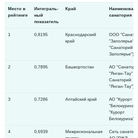
Место в
Интеграль-
Край
Наименован
рейтинге
ный
санатория
показатель
1
0,8195
Краснодарский
ООО "Санато
край
"Заполярье" 
"Санаторий
Заполярье")
2
0,7895
Башкортостан
АО "Санатори
"Янган-Тау" (
Санаторий
"Янган-Тау")
3
0,7286
Алтайский край
АО "Курорт
"Белокуриха" 
"Курорт
Белокуриха")
4
0,6939
Межрегиональная
Сеть санатор
группа
АО "РЖД-