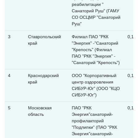
реабилитации "
Санаторий Руш" (ГАМУ
СО ОСЦМР "Санаторий
Руш"
3
Ставропольский
Филиал ПАО "РКК
0,12
край
"Энергия" -"Санаторий
"Крепость" (Филиал
ПАО "РКК "Энергия" -
"Санаторий "Крепость")
4
Краснодарский
ООО "Корпоративный
0,12
край
центр оздоровления
СИБУР-Юг" (ООО "КЦО
СИБУР-Юг")
5
Московская
ПАО "РКК
0,12
область
Энергия"санаторий-
профилакторий
"Подлипки" (ПАО "РКК
Энергия"санаторий-