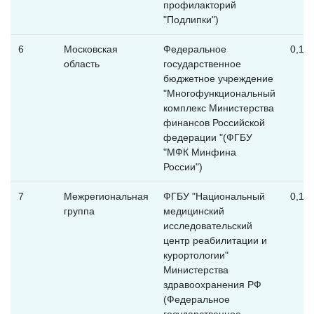
профилакторий
"Подлипки")
6
Московская
Федеральное
0,12
область
государственное
бюджетное учреждение
"Многофункциональный
комплекс Министерства
финансов Российской
федерации "(ФГБУ
"МФК Минфина
России")
7
Межрегиональная
ФГБУ "Национальный
0,12
группа
медицинский
исследовательский
центр реабилитации и
курортологии"
Министерства
здравоохранения РФ
(Федеральное
государственное