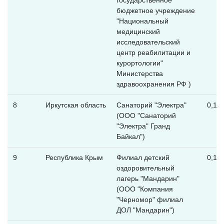
бюджетное учреждение
"Национальный
медицинский
исследовательский
центр реабилитации и
курортологии"
Министерства
здравоохранения РФ )
8
Иркутская область
Санаторий "Электра"
0,12
(ООО "Санаторий
"Электра" Гранд
Байкал")
9
Республика Крым
Филиал детский
0,12
оздоровительный
лагерь "Мандарин"
(ООО "Компания
"Черномор" филиал
ДОЛ "Мандарин")