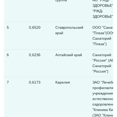
ЗДОРОВЬЕ" (
"РЖД-
ЗДОРОВЬЕ")
5
0,6520
Ставропольский
ООО "Санато
край
"Плаза"(ООО
Санаторий
"Плаза")
6
0,6236
Алтайский край
Санаторий
"Россия" (АО
Санаторий
"Россия")
7
0,6173
Карелия
ЗАО "Лечебно
профилактиче
учреждение
естественного
оздоровления
"Клиника Кива
(ЗАО "Клиник