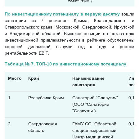
По инвестиционному потенциалу в первую десятку
вошли
санатории из 7 регионов: Крыма, Краснодарского и
Ставропольского краев, Московской, Свердловской, Иркутской
и Владимирской областей. Высокие позиции по показателю
инвестиционной привлекательности в рейтинге обусловлены
хорошей динамикой выручки год к году и ростом
рентабельности EBIT.
Таблица № 7. ТОП-10 по инвестиционному потенциалу
Место
Край
Наименование
Инв
санатория
поте
1
Республика Крым
Санаторий "Славутич"
0,13
(ООО "Санаторий
"Славутич")
2
Свердловская
ГАМУ СО "Областной
0,12
область
специализированный
Центр медицинской