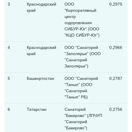
3
Краснодарский
ООО
0,2975
край
"Корпоративный
центр
оздоровления
СИБУР-Юг" (ООО
"КЦО СИБУР-Юг")
4
Краснодарский
ООО "Санаторий
0,2966
край
"Заполярье" (ООО
"Санаторий
Заполярье")
5
Башкортостан
ООО "Санаторий
0,2787
"Танып" (ООО
"Санаторий
"Танып" РБ)
6
Татарстан
Санаторий
0,2756
"Бакирово" (ЛПЧУП
"Санаторий
"Бакирово")