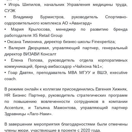
• Игорь Шипилов, начальник Управления медицины труда,
СУЭК
• Владимир Бурмистров, руководитель Спортивно-
оздоровительного комплекса АО «Авангард»
• Мария Крылосова, менеджер по развитию бренда
работодателя X5 Retail Group
• Оксана Тимонина, директор бизнес-школы Finexpertiza;
• Валерия Дворцевая, управляющий партнер, генеральный
директор ВИЗАВИ Консалт
• Елена Попова, руководитель отдела корпоративных
коммуникаций, бренд-амбассадор «Чайхона №1»;
• Гоар Давтян, преподаватель МВА МГУУ и ВШЭ, executive
coach.
В режиме онлайн к коллегам присоединились Евгения Хижняк,
HR Бизнес Партнер, руководитель стратегических программ
по повышению вовлеченности сотрудников в компании
Accenture, и Татьяна Мамонтова, управляющий партнер
Здравницы «Лаго-Наки».
В завершении мероприятия благодарностями были отмечены
члены жюри, участвующие в проекте с 2020 года.