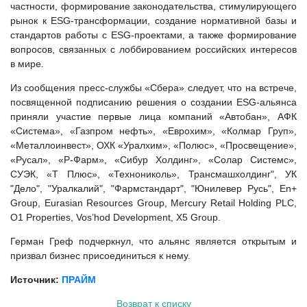
частности, формирование законодательства, стимулирующего
рынок к ESG-трансформации, создание нормативной базы и
стандартов работы с ESG-проектами, а также формирование
вопросов, связанных с лоббированием российских интересов
в мире.
Из сообщения пресс-службы «Сбера» следует, что на встрече,
посвященной подписанию решения о создании ESG-альянса
приняли участие первые лица компаний «Автобан», АФК
«Система», «Газпром нефть», «Еврохим», «Колмар Груп»,
«Металлоинвест», ОХК «Уралхим», «Полюс», «Просвещение»,
«Русал», «Р-Фарм», «Сибур Холдинг», «Солар Системс»,
СУЭК, «Т Плюс», «Технониколь», Трансмашхолдинг", УК
"Дело", "Уралкалий", "Фармстандарт", "Юнилевер Русь", En+
Group, Eurasian Resources Group, Mercury Retail Holding PLC,
O1 Properties, Vos’hod Development, X5 Group.
Герман Греф подчеркнул, что альянс является открытым и
призвал бизнес присоединиться к нему.
Источник:
ПРАЙМ
Возврат к списку