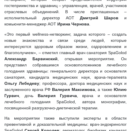
гостеприимства и здравниц – управленцев, врачей, участников
отраслевых объединений. В числе приглашенных –
исполнительный директор АОТ
Дмитрий Шаров
и
комьюнити-менеджер АОТ
Ирина Чернова
.
«Это первый wellness-нетворкинг, задача которого – создать
новые знакомства и связи среди людей, которые
интересуются здоровым образом жизни, оздоровлением и
благополучием», – отметил главный врач санатория SpaGolod
Александр Барвинский
, открывая мероприятие. Он
представил собравшимся основоположников лечебного
голодания здравницы: генерального директора и основателя
санатория, кандидата медицинских наук, врача-терапевта
Ольгу Лебедеву
; профессора, доктора медицинских наук и
заслуженного врача РФ
Валерия Максимова
, а также
Юлию
Гурвич
, дочь
Валерия Гурвича
, врача и основателя
лечебного голодания SpaGolod, автора монографии,
посвященной разгрузочно-диетической терапии.
На мероприятии также выступили эксперты в области
превентивной и доказательной медицины: врач-эндокринолог
SpaGolod
Сергей Королев
; дерматолог, биофизик, кандидат