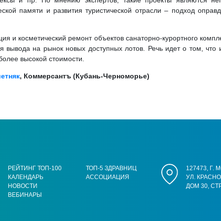
лексы и пр. По мнению экспертов, такие проекты являются не
еской памяти и развития туристической отрасли – подход оправд
ция и косметический ремонт объектов санаторно-курортного компл
 вывода на рынок новых доступных лотов. Речь идет о том, что и
более высокой стоимости.
етняк
, Коммерсантъ (Кубань-Черноморье)
РЕЙТИНГ ТОП-100
ТОП-5 ЗДРАВНИЦ
127473, Г.
КАЛЕНДАРЬ
АССОЦИАЦИЯ
УЛ. КРАСН
НОВОСТИ
ДОМ 30, СТ
ВЕБИНАРЫ