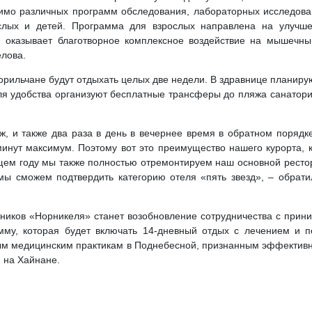
имо различных программ обследования, лабораторных исследован
лых и детей. Программа для взрослых направлена на улучше
 оказывает благотворное комплексное воздействие на мышечный
елова.
орильчане будут отдыхать целых две недели. В здравнице планир
ля удобства организуют бесплатные трансферы до пляжа санатори
ж, и также два раза в день в вечернее время в обратном порядке
инут максимум. Поэтому вот это преимущество нашего курорта, 
ющем году мы также полностью отремонтируем наш основной рестор
 мы сможем подтвердить категорию отеля «пять звезд», – обрат
иков «Норникеля» станет возобновление сотрудничества с прин
мму, которая будет включать 14-дневный отдых с лечением и п
ым медицинским практикам в Поднебесной, признанным эффективны
 на Хайнане.