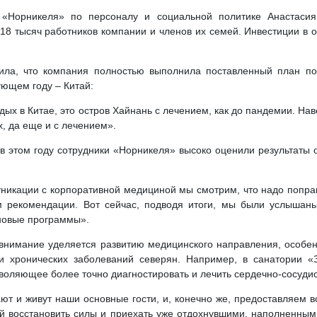
 «Норникеля» по персоналу и социальной политике Анастасия
8 тысяч работников компании и членов их семей. Инвестиции в 
ила, что компания полностью выполнила поставленный план по
ющем году – Китай:
тдых в Китае, это остров Хайнань с лечением, как до пандемии. Н
, да еще и с лечением».
 в этом году сотрудники «Норникеля» высоко оценили результаты
никации с корпоративной медициной мы смотрим, что надо попра
м рекомендации. Вот сейчас, подводя итоги, мы были услышаны
 новые программы».
 внимание уделяется развитию медицинского направления, особен
и хронических заболеваний северян. Например, в санатории «З
воляющее более точно диагностировать и лечить сердечно-сосуди
ают и живут наши основные гости, и, конечно же, предоставляем в
й восстановить силы и приехать уже отдохнувшими, наполненным