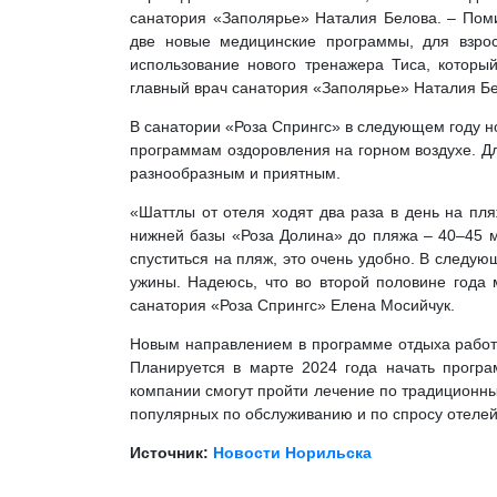
санатория «Заполярье» Наталия Белова. – Пом
две новые медицинские программы, для взрос
использование нового тренажера Тиса, который
главный врач санатория «Заполярье» Наталия Б
В санатории «Роза Спрингс» в следующем году н
программам оздоровления на горном воздухе. Д
разнообразным и приятным.
«Шаттлы от отеля ходят два раза в день на пля
нижней базы «Роза Долина» до пляжа – 40–45 м
спуститься на пляж, это очень удобно. В следу
ужины. Надеюсь, что во второй половине года
санатория «Роза Спрингс» Елена Мосийчук.
Новым направлением в программе отдыха работн
Планируется в марте 2024 года начать програ
компании смогут пройти лечение по традиционн
популярных по обслуживанию и по спросу отелей
Источник:
Новости Норильска