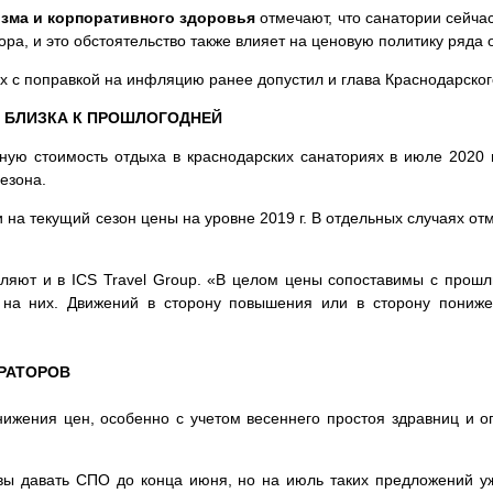
зма и корпоративного здоровья
отмечают, что санатории сейча
ра, и это обстоятельство также влияет на ценовую политику ряда 
х с поправкой на инфляцию ранее допустил и глава Краснодарско
 БЛИЗКА К ПРОШЛОГОДНЕЙ
ую стоимость отдыха в краснодарских санаториях в июле 2020 г
сезона.
на текущий сезон цены на уровне 2019 г. В отдельных случаях о
ляют и в ICS Travel Group. «В целом цены сопоставимы с прош
ь на них. Движений в сторону повышения или в сторону пони
РАТОРОВ
снижения цен, особенно с учетом весеннего простоя здравниц и 
вы давать СПО до конца июня, но на июль таких предложений уж