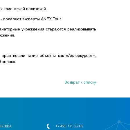
их клиентской политикой.
 - полагают эксперты ANEX Tour.
санаторные учреждения стараются реализовывать
ложения.
края вошли такие объекты как «Адлеркурорт»,
 колос».
Возврат к списку
 МОСКВА
+7 495 775 22 03