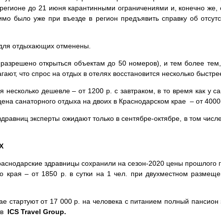
 регионе до 21 июня карантинными ограничениями и, конечно же, 
о было уже при въезде в регион предъявить справку об отсутс
и для отдыхающих отменены.
 разрешено открыться объектам до 50 номеров), и тем более тем, 
гают, что спрос на отдых в отелях восстановится несколько быстр
 несколько дешевле – от 1200 р. с завтраком, в то время как у са
на санаторного отдыха на двоих в Краснодарском крае – от 4000-
дравниц эксперты ожидают только в сентябре-октябре, в том числе 
Х
краснодарские здравницы сохранили на сезон-2020 цены прошлого 
о края – от 1850 р. в сутки на 1 чел. при двухместном размещ
 стартуют от 17 000 р. на человека с питанием полный пансион з
 в
ICS Travel Group.