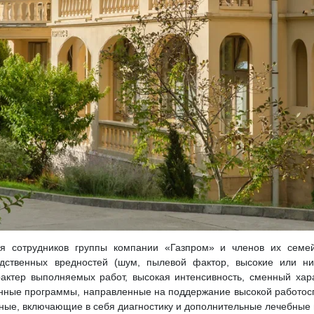
ля сотрудников группы компании «Газпром» и членов их семе
одственных вредностей (шум, пылевой фактор, высокие или ни
рактер выполняемых работ, высокая интенсивность, сменный хара
ванные программы, направленные на поддержание высокой работос
ные, включающие в себя диагностику и дополнительные лечебные