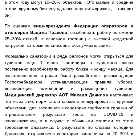
в этом году могут 10–20% объектов. «Это малые и средние
отели, крупному бизнесу удалось пережить кризис»,— говорит
он.
По оценкам
вице-президента Федерации операторов и
отельеров Вадима Прасова
, возобновить работу не смогли
25–30% отелей, в основном гостиниц с высокой кредитной
нагрузкой, которые не способны обслуживать займы.
Формально санатории в ряде регионов могли открыться для
туристов еще 1 июня. Гостиницы в курортных зонах
постепенно возобновляли работу ближе к концу месяца. Для
восстановления отрасли были разработаны рекомендации
Роспотребнадзора, устанавливающие правила уборки,
дезинфекции помещений и размещения туристов.
Медицинский директор АОТ Михаил Данилов
настаивает,
что из-за этих норм стало сложнее конкурировать с другими
объектами: для заселения в санатории требуются справки об
отрицательном результате теста на COVID-19 и
эпидокружении, а в случае с обычными отелями от этого
требования отказались. В результате, по словам господина
Данилова, открывшиеся санатории заполнены на 20–30% и