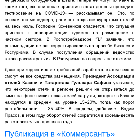
не держали сотрудников в штате, теперь не могут их нанять,
кроме того, все они после принятия в штат должны проходить
тестирование на COVID-19»,— рассказывает он. Это, по
словам топ-менеджера, растянет открытие курортных отелей
на весь июль. Господин Кожевников опасается, что ситуация
приведет к переориентации туристов на размещение в
частном секторе. В Роспотребнадзоре “Ъ” заявили, что
рекомендации не раз корректировались по просьбе бизнеса и
Ростуризма. В случае поступления обращений ведомство
готово рассмотреть их. В Ростуризме на вопросы не ответили.
Даже при корректировке требований заработать в этом сезоне
смогут не все средства размещения.
Президент Ассоциации
отелей Казани и Татарстана Гульнара Сафина
указывает,
что некоторые отели в регионе решили не открываться до
зимы на фоне низких показателей загрузки, которые в Казани
находятся в среднем на уровне 15–20%, тогда как порог
рентабельности — 35–40%. В среднем, добавляет Вадим
Прасов, в этом году оборот отелей сократится в восемь-десять
раз относительно прошлого года.
Публикация в «Коммерсантъ»