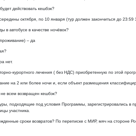
будет действовать кешбэк?
ередины октября, по 10 января (тур должен закончиться до 23:59 
ы в автобусе в качестве ночёвок?
+проживание) – да
ая?
а нет.
аторно-курортного лечения ( без НДС) приобретенную по этой прог
вание на 2 или более ночи и, если объект размещения классифициро
 не всем возвращен кешбэк?
 туры, подходящие под условия Программы, зарегистрировались в 
ицы участника.
ржденные сроки возвратов? По переписке с МИР, мяч на стороне Ро