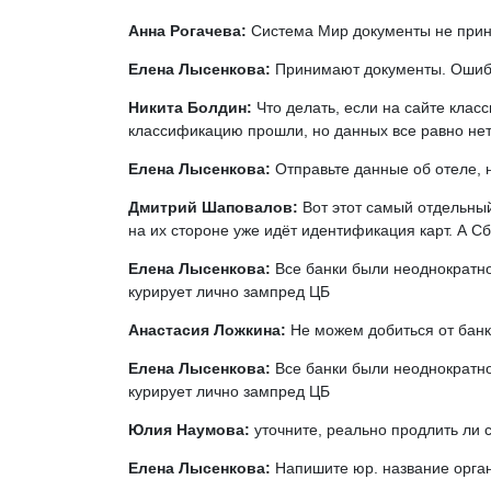
Анна Рогачева:
Система Мир документы не прин
Елена Лысенкова:
Принимают документы. Оши
Никита Болдин:
Что делать, если на сайте клас
классификацию прошли, но данных все равно нет
Елена Лысенкова:
Отправьте данные об отеле, 
Дмитрий Шаповалов:
Вот этот самый отдельны
на их стороне уже идёт идентификация карт. А Сб
Елена Лысенкова:
Все банки были неоднократн
курирует лично зампред ЦБ
Анастасия Ложкина:
Не можем добиться от банк
Елена Лысенкова:
Все банки были неоднократн
курирует лично зампред ЦБ
Юлия Наумова:
уточните, реально продлить ли 
Елена Лысенкова:
Напишите юр. название орган