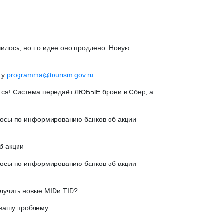
чилось, но по идее оно продлено. Новую
ту
programma@tourism.gov.ru
тся! Система передаёт ЛЮБЫЕ брони в Сбер, а
росы по информированию банков об акции
б акции
росы по информированию банков об акции
олучить новые MIDи TID?
 вашу проблему.