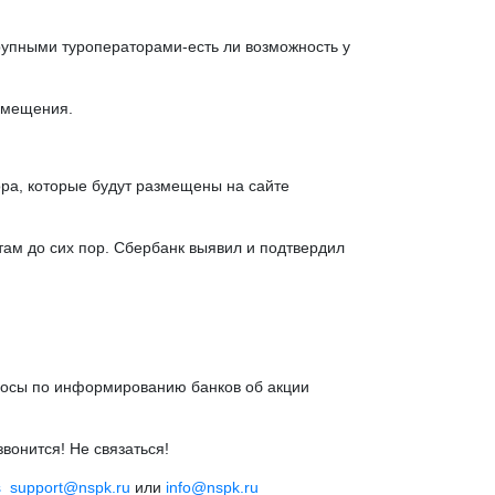
рупными туроператорами-есть ли возможность у
азмещения.
ора, которые будут размещены на сайте
ам до сих пор. Сбербанк выявил и подтвердил
росы по информированию банков об акции
онится! Не связаться!
_support@nspk.ru
или
info@nspk.ru