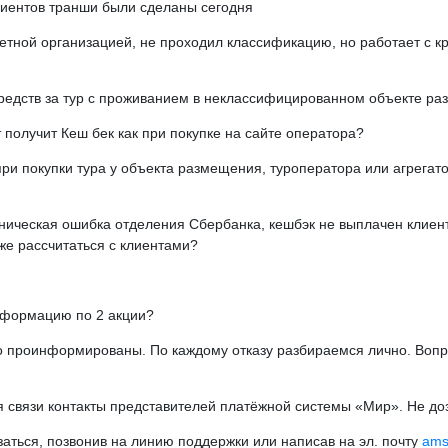
лиентов транши были сделаны сегодня
тной организацией, не проходил классификацию, но работает с к
 средств за тур с проживанием в неклассифицированном объекте р
т получит Кеш бек как при покупке на сайте оператора?
ри покупки тура у объекта размещения, туроператора или агрегат
ническая ошибка отделения Сбербанка, кешбэк не выплачен клиент
же рассчитаться с клиентами?
нформацию по 2 акции?
о проинформированы. По каждому отказу разбираемся лично. Воп
язи контакты представителей платёжной системы «Мир». Не дозв
ться, позвонив на линию поддержки или написав на эл. почту
ams