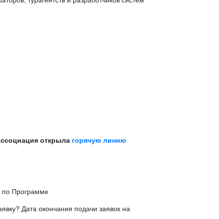
аторов, турагентств и разработчиков систем
 Ассоциация открыла
горячую линию
ы по Программе
явку? Дата окончания подачи заявок на