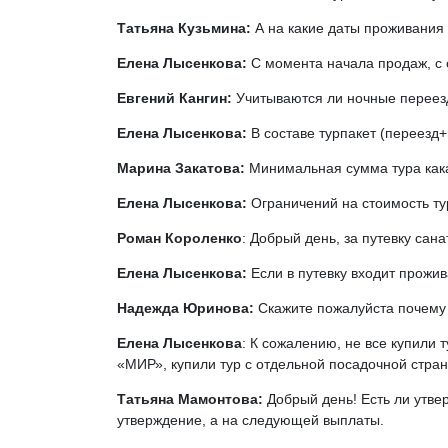
Татьяна Кузьмина:
А на какие даты проживания 
Елена Лысенкова:
С момента начала продаж, с с
Евгений Кангин:
Учитываются ли ночные переезд
Елена Лысенкова:
В составе турпакет (переезд
Марина Закатова:
Минимальная сумма тура как
Елена Лысенкова:
Ограничений на стоимость тур
Роман Короленко
: Добрый день, за путевку сан
Елена Лысенкова:
Если в путевку входит прожи
Надежда Юринова:
Скажите пожалуйста почему
Елена Лысенкова
: К сожалению, не все купили
«МИР», купили тур с отдельной посадочной стран
Татьяна Мамонтова:
Добрый день! Есть ли утве
утверждение, а на следующей выплаты.