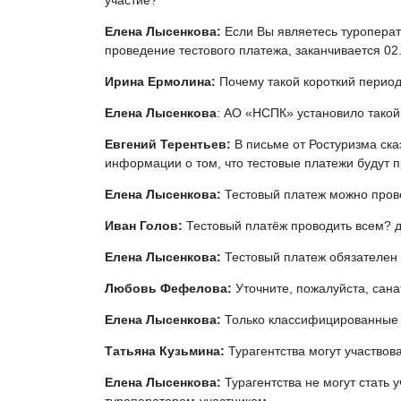
участие?
Елена Лысенкова:
Если Вы являетесь туроперат
проведение тестового платежа, заканчивается 02
Ирина Ермолина:
Почему такой короткий перио
Елена Лысенкова
: АО «НСПК» установило такой
Евгений Терентьев:
В письме от Ростуризма ска
информации о том, что тестовые платежи будут пр
Елена Лысенкова:
Тестовый платеж можно прове
Иван Голов:
Тестовый платёж проводить всем? да
Елена Лысенкова:
Тестовый платеж обязателен
Любовь Фефелова:
Уточните, пожалуйста, сан
Елена Лысенкова:
Только классифицированные 
Татьяна Кузьмина:
Турагентства могут участвов
Елена Лысенкова:
Турагентства не могут стать