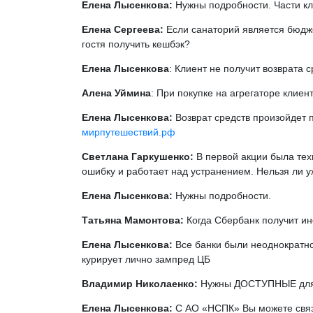
Елена Лысенкова:
Нужны подробности. Части к
Елена Сергеева:
Если санаторий является бюдже
гостя получить кешбэк?
Елена Лысенкова
: Клиент не получит возврата
Алена Уймина
: При покупке на агрегаторе клиен
Елена Лысенкова:
Возврат средств произойдет п
мирпутешествий.рф
Светлана Гаркушенко:
В первой акции была тех
ошибку и работает над устранением. Нельзя ли у
Елена Лысенкова:
Нужны подробности.
Татьяна Мамонтова:
Когда Сбербанк получит и
Елена Лысенкова:
Все банки были неоднократн
курирует лично зампред ЦБ
Владимир Николаенко:
Нужны ДОСТУПНЫЕ для св
Елена Лысенкова:
С АО «НСПК» Вы можете связа