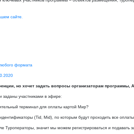
ля ключевых участников программы – объектов размещения, туропер
ашем сайте.
 любого формата
0.2020
ференции, но хочет задать вопросы организаторам программы,
и заданы участниками в эфире:
нительный терминал для оплаты картой Мир?
дентификаторы (Tid, Mid), по которым будут проходить все оплат
е Туроператоры, значит мы можем регистрироваться и подавать за