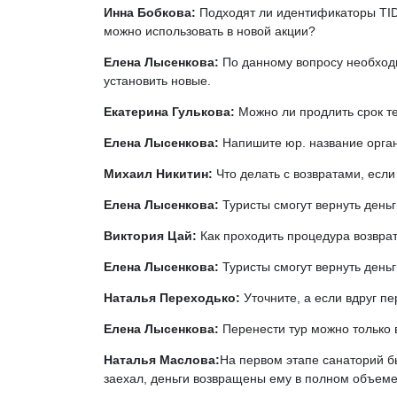
Инна Бобкова:
Подходят ли идентификаторы TID
можно использовать в новой акции?
Елена Лысенкова:
По данному вопросу необходи
установить новые.
Екатерина Гулькова:
Можно ли продлить срок те
Елена Лысенкова:
Напишите юр. название орган
Михаил Никитин:
Что делать с возвратами, если
Елена Лысенкова:
Туристы смогут вернуть деньг
Виктория Цай:
Как проходить процедура возврата
Елена Лысенкова:
Туристы смогут вернуть деньг
Наталья Переходько:
Уточните, а если вдруг пе
Елена Лысенкова:
Перенести тур можно только 
Наталья Маслова:
На первом этапе санаторий бы
заехал, деньги возвращены ему в полном объеме,