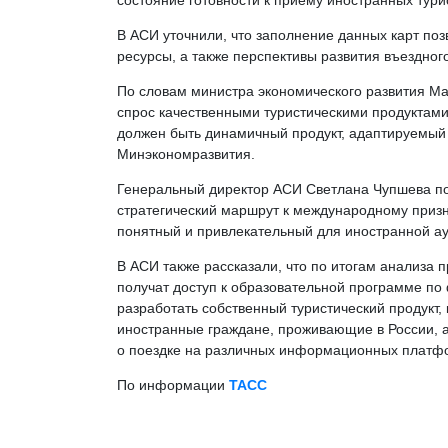
состояние готовности к приему иностранных тури
В АСИ уточнили, что заполнение данных карт п
ресурсы, а также перспективы развития въездног
По словам министра экономического развития Мак
спрос качественными туристическими продуктами
должен быть динамичный продукт, адаптируемый п
Минэкономразвития.
Генеральный директор АСИ Светлана Чупшева под
стратегический маршрут к международному призн
понятный и привлекательный для иностранной ау
В АСИ также рассказали, что по итогам анализа
получат доступ к образовательной программе п
разработать собственный туристический продукт,
иностранные граждане, проживающие в России, а
о поездке на различных информационных платф
По информации
ТАСС