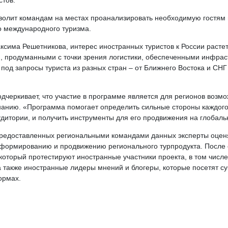
стов.
озволит командам на местах проанализировать необходимую гостя
о международного туризма.
сима Решетникова, интерес иностранных туристов к России растет
, продуманными с точки зрения логистики, обеспеченными инфраст
од запросы туриста из разных стран – от Ближнего Востока и СНГ д
черкивает, что участие в программе является для регионов возмож
анию. «Программа помогает определить сильные стороны каждого 
дитории, и получить инструменты для его продвижения на глобальн
 предоставленных региональными командами данных эксперты оцен
о формированию и продвижению регионального турпродукта. После
 который протестируют иностранные участники проекта, в том числ
 также иностранные лидеры мнений и блогеры, которые посетят с
ормах.