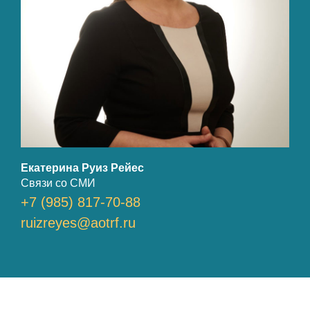
Екатерина Руиз Рейес
Связи со СМИ
+7 (985) 817-70-88
ruizreyes@aotrf.ru