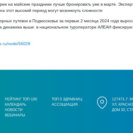
ии на майские праздники лучше бронировать уже в марте. Эксперт
а этот высокий период могут возникнуть сложности
орных путевок в Подмосковье за первые 2 месяца 2024 года вырос
та динамика выше: в национальном туроператоре АЛЕАН фиксируют
us.ru/node/56028
РЕЙТИНГ ТОП-100
ТОП-5 ЗДРАВНИЦ
127473, Г.
КАЛЕНДАРЬ
АССОЦИАЦИЯ
УЛ. КРАСН
НОВОСТИ
ДОМ 30, СТ
ВЕБИНАРЫ