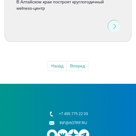
В Алтайском крае построят круглогодичный
welness-центр
Назад
Вперед
+7 495 775 22 03
INF@AOTRF.RU