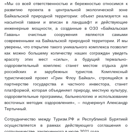
«Мы со всей ответственностью и бережностью относимся к
развитию проекта в центральной экологической зоне
Байкальской природной территории: объект реализуется на
насыпной гавани и вписан в ландшафт и действующие
инженерные мощности, а созданные в ОЭЗ «Байкальская
Гавань» очистные сооружения являются самыми
современными на Байкальской природной территории. И мы
уверены, что открытие такого уникального комплекса позволит
как можно большему количеству наших сограждан увидеть
красоту этих мест «силы», а будущий термально-
оздоровительный комплекс станет местом отдыха для
российских и зарубежных туристов. Комплексный
туристический проект «Грин Флоу Байкал», строящийся в
партнерстве государства и частного инвестора, станет
платформой, которая объединяет природу, местную культуру,
оздоровительные программы, бальнеологию и использование
восточных методик оздоровления», – подчеркнул Александр
Тертычный.
Сотрудничество между Туризм.РФ и Республикой Бурятией
осуществляется в рамках действующего соглашения о
сотрудничестве, заключенного в июле 2021 года.