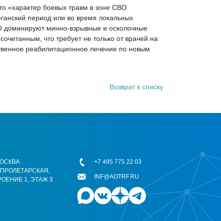
то «характер боевых травм в зоне СВО
фганский период или во время локальных
СВО доминируют минно-взрывные и осколочные
очетанным, что требует не только от врачей на
ственное реабилитационное лечение по новым
Возврат к списку
 МОСКВА
+7 495 775 22 03
ОПРОЛЕТАРСКАЯ,
INF@AOTRF.RU
РОЕНИЕ 1, ЭТАЖ 3