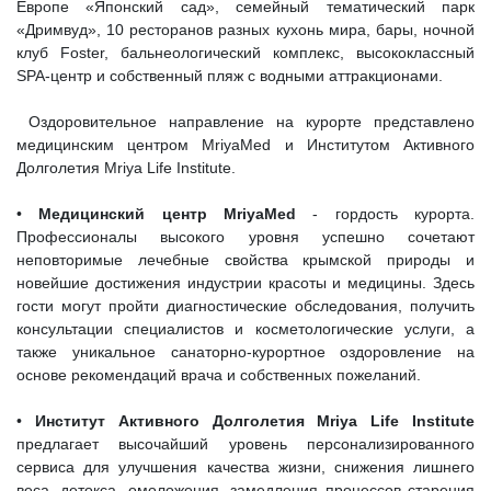
Европе «Японский сад», семейный тематический парк
«Дримвуд», 10 ресторанов разных кухонь мира, бары, ночной
клуб Foster, бальнеологический комплекс, высококлассный
SPA-центр и собственный пляж с водными аттракционами.
Оздоровительное направление на курорте представлено
медицинским центром MriyaMed и Институтом Активного
Долголетия Mriya Life Institute.
•
Медицинский центр MriyaMed
- гордость курорта.
Профессионалы высокого уровня успешно сочетают
неповторимые лечебные свойства крымской природы и
новейшие достижения индустрии красоты и медицины. Здесь
гости могут пройти диагностические обследования, получить
консультации специалистов и косметологические услуги, а
также уникальное санаторно-курортное оздоровление на
основе рекомендаций врача и собственных пожеланий.
•
Институт Активного Долголетия Mriya Life Institute
предлагает высочайший уровень персонализированного
сервиса для улучшения качества жизни, снижения лишнего
веса, детокса, омоложения, замедления процессов старения