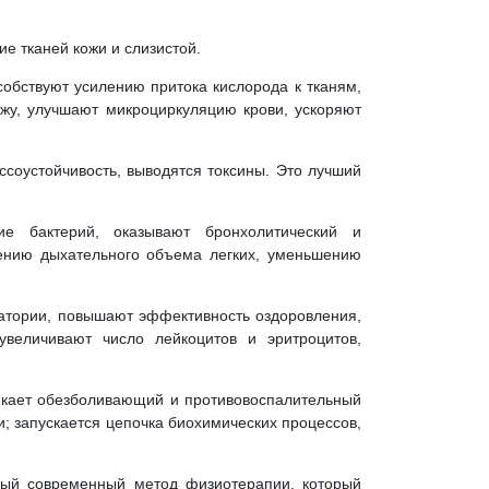
е тканей кожи и слизистой.
собствуют усилению притока кислорода к тканям,
жу, улучшают микроциркуляцию крови, ускоряют
соустойчивость, выводятся токсины. Это лучший
ие бактерий, оказывают бронхолитический и
чению дыхательного объема легких, уменьшению
атории, повышают эффективность оздоровления,
увеличивают число лейкоцитов и эритроцитов,
никает обезболивающий и противовоспалительный
; запускается цепочка биохимических процессов,
ьный современный метод физиотерапии, который