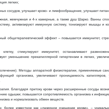
ция легких;
ных сосудов, улучшает крово- и лимфообращение, улучшает питани
жная, жемчужная и 4-х камерные, а также душ Шарко. Ванны спо
истему, активизируют иммунную систему, тонизируют мышцы и ко
ый общетерапевтический эффект – повышается иммунитет, стрес
 клетку, стимулируют иммунитет, останавливают размножен
твует уменьшению прекапиллярной гипертензии в легких, увели
тролечение). Методы аппаратной физиотерапии, применяемые сан
ункций организма, увеличивают проницаемость капилляров, 
.
ерапия. Благодаря притоку крови через расширенные сосуды воз
нию одышки; повышается сопротивляемость организма к инфекции
анизма и нормализовать обмен веществ.
и, более известное как «лазерное очищение крови», – уникал