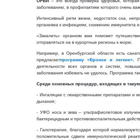
ОРВИ
– это всегда проверка здоровья, котора
заболеванию, в профилактике которого очень ва
Интенсивный ритм жизни, недостаток сна, неп
организма к инфекциям, снижению иммунитета и 
«Закалить» организм вам поможет путешестви
отправляться на в курортные регионы к морю.
Например, в Оренбургской области есть санат
предлагает
программу «Бронхи и легкие».
П
деятельности всех органов и систем, повыше
заболевания избежать не удалось. Программа т
Среди основных процедур, входящих в таку
- Ингаляции с лекарственными препаратами и м
дыхания;
- УФО носа и зева – ультрафиолетовое излучен
бактерицидным и противовоспалительным дейст
- Галотерапия, благодаря которой нормализует
положительные сдвиги иммунологической реакт