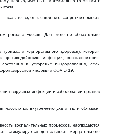
этому необходимо быть максимально готовыми к
нитета.
 – все это ведет к снижению сопротивляемости
ом регионе России. Для этого не обязательно
 туризма и корпоративного здоровья), который
к противодействию инфекции, восстановлению
е состояния и ускорение выздоровления, если
 коронавирусной инфекции COVID-19.
чения вирусных инфекций и заболеваний органов
носоглотки, внутреннего уха и т.д. и обладает
ивность воспалительных процессов, наблюдаются
ть, стимулируется деятельность мерцательного