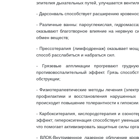
эпителия дыхательных путей, улучшается вентиля
- Дарсонваль способствует расширению кровенос
- Различные ванны: пароуглекислая, гидромасса
оказывают благотворное влияние на нервную с
обмен веществ;
- Прессотерапия (лимфодренаж) оказывает мощн
способ расслабиться и набраться сил.
- Грязевые аппликации прогревают грудную
противовоспалительный эффект. Грязь способс
обструкции;
- Физиотерапевтические методы лечения (элек
профилактики и восстановления нарушенных ф
происходит повышение толерантности к гипоксии
- Карбокситерапия, кислородотерапия и озонот
эффект; гипероксигенация способствует уменьше
что помогает активизировать защитные силы орг
- ВЛОК-Внутривенное лазерное облучение кров