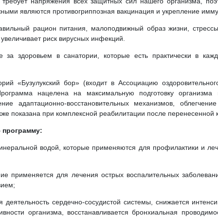
я требует напряжения всех защитных сил нашего организма, по
жными являются противогриппозная вакцинация и укрепление имму
равильный рацион питания, малоподвижный образ жизни, стрессы
увеличивает риск вирусных инфекций.
е за здоровьем в санатории, которые есть практически в кажд
орий «Бузулукский бор» (входит в Ассоциацию оздоровительного
рограмма нацелена на максимальную подготовку организма 
ние адаптационно-восстановительных механизмов, облегчени
акже показана при комплексной реабилитации после перенесенной
ю программу:
инеральной водой, которые применяются для профилактики и ле
ие применяется для лечения острых воспалительных заболеваний 
вием;
ся деятельность сердечно-сосудистой системы, снижается интенс
ивности организма, восстанавливается бронхиальная проводимос