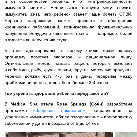
и от особенностей ребёнка, и от «натренированности»
иммунной системы. Непривычные нагрузки могут снизить
иммунитет, из-за чего ребёнок станет чаще болеть ОРВИ.
Нервное напряжение может привести к обострению
хронических заболеваний, возникновению функциональных
нарушений желудочно-кишечного тракта — например, болей
в животе или нарушению стула.
Быстрее адаптировался к новому стилю жизни юному
организму поможет здоровое и рациональное пищу.
Оптимальным можно назвать рацион, который включает
в себя мясо, рыбу, крупы, овощи, фрукты, молочные продукты.
Ребёнок должен есть 4-5 раз в день, перерывы между
приёмами пищи не должны быть больше 3-4 часов.
Где укрепить здоровье ребенка перед школой?
В
Medical Spa отеле Rosa Springs (Cочи)
разработана
программа
«Здоровое поколение»
,
направленная на
укрепление иммунитета, общее оздоровление и профилактику
заболеваний у детей в возрасте от 5 до 14 лет.