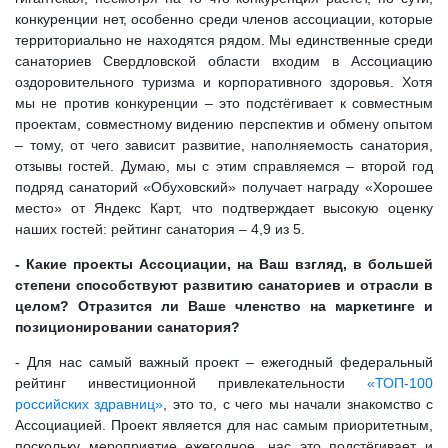
конкуренции нет, особенно среди членов ассоциации, которые
территориально не находятся рядом. Мы единственные среди
санаториев Свердловской области входим в Ассоциацию
оздоровительного туризма и корпоративного здоровья. Хотя
мы не против конкуренции – это подстёгивает к совместным
проектам, совместному видению перспектив и обмену опытом
– тому, от чего зависит развитие, наполняемость санатория,
отзывы гостей. Думаю, мы с этим справляемся – второй год
подряд санаторий «Обуховский» получает награду «Хорошее
место» от Яндекс Карт, что подтверждает высокую оценку
наших гостей: рейтинг санатория – 4,9 из 5.
- Какие проекты Ассоциации, на Ваш взгляд, в большей
степени способствуют развитию санаториев и отрасли в
целом? Отразится ли Ваше членство на маркетинге и
позиционировании санатория?
- Для нас самый важный проект – ежегодный федеральный
рейтинг инвестиционной привлекательности
«ТОП-100
российских здравниц»
, это то, с чего мы начали знакомство с
Ассоциацией. Проект является для нас самым приоритетным,
поскольку мероприятие ежегодное, нас это подстёгивает и