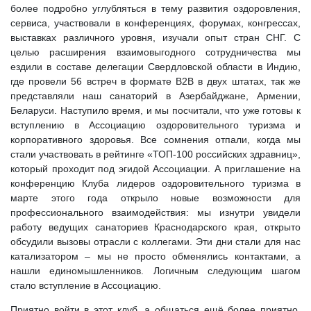
более подробно углубляться в тему развития оздоровления,
сервиса, участвовали в конференциях, форумах, конгрессах,
выставках различного уровня, изучали опыт стран СНГ. С
целью расширения взаимовыгодного сотрудничества мы
ездили в составе делегации Свердловской области в Индию,
где провели 56 встреч в формате В2В в двух штатах, так же
представляли наш санаторий в Азербайджане, Армении,
Беларуси. Наступило время, и мы посчитали, что уже готовы к
вступлению в Ассоциацию оздоровительного туризма и
корпоративного здоровья. Все сомнения отпали, когда мы
стали участвовать в рейтинге «ТОП-100 российских здравниц»,
который проходит под эгидой Ассоциации. А приглашение на
конференцию Клуба лидеров оздоровительного туризма в
марте этого года открыло новые возможности для
профессионального взаимодействия: мы изнутри увидели
работу ведущих санаториев Краснодарского края, открыто
обсудили вызовы отрасли с коллегами. Эти дни стали для нас
катализатором – мы не просто обменялись контактами, а
нашли единомышленников. Логичным следующим шагом
стало вступление в Ассоциацию.
Приятно войти в этот клуб, а общаться ещё более приятно,