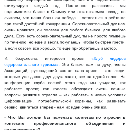
стимулирует каждый год. Постоянно развиваясь, мы
поднимаемся ближе к Олимпу или откатываемся назад, но
считаем, что наша большая победа – оставаться в рейтинге
при такой достойной конкуренции. Соревновательный дух нам
очень нравится, он полезен для любого бизнеса, для любого
дела. Если есть соревновательный дух, ты не просто плывёшь
по течению, но ещё и вёсла покупаешь, чтобы быстрее грести,
а если совсем всё хорошо, то ещё приобретаешь и мотор.
И, безусловно, интересен проект
«Клуб лидеров
оздоровительного туризма».
Это близко нам по духу, члены
Ассоциаций, руководящий состав санаториев – это люди,
которые уже давно друг друга знают, все на одной волне. На
конференции клуба весной этого года мы увидели, как
работает проект, как коллеги обсуждают очень важные
вопросы развития отрасли – как работать в новых условиях
цифровизации, потребительской корзины, как развивать
сервис, двигаться вперёд - нам их идеи очень близки.
- Что Вы хотели бы пожелать коллегам по отрасли в
контексте профессионального объединения и
сотрудничества?