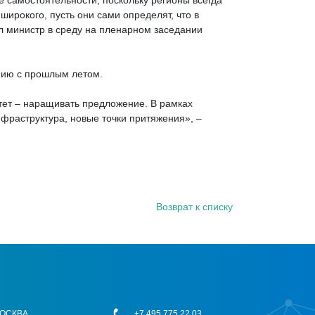
е самостоятельности, поскольку регионы всегда
широкого, пусть они сами определят, что в
л министр в среду на пленарном заседании
ению с прошлым летом.
тет – наращивать предложение. В рамках
фраструктура, новые точки притяжения», –
Возврат к списку
 МОСКВА
+7 495 775 22 03