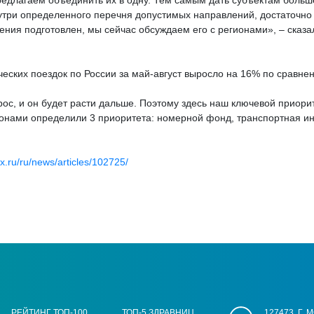
редлагаем объединить их в одну. Тем самым дать субъектам больш
нутри определенного перечня допустимых направлений, достаточно 
ения подготовлен, мы сейчас обсуждаем его с регионами», – сказа
ческих поездок по России за май-август выросло на 16% по сравн
ос, и он будет расти дальше. Поэтому здесь наш ключевой приори
гионами определили 3 приоритета: номерной фонд, транспортная ин
fax.ru/ru/news/articles/102725/
РЕЙТИНГ ТОП-100
ТОП-5 ЗДРАВНИЦ
127473, Г.