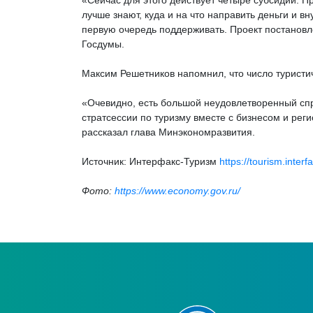
«Сейчас для этого действует четыре субсидии. П
лучше знают, куда и на что направить деньги и в
первую очередь поддерживать. Проект постановл
Госдумы.
Максим Решетников напомнил, что число туристи
«Очевидно, есть большой неудовлетворенный спр
стратсессии по туризму вместе с бизнесом и ре
рассказал глава Минэкономразвития.
Источник: Интерфакс-Туризм
https://tourism.inter
Фото:
https://www.economy.gov.ru/