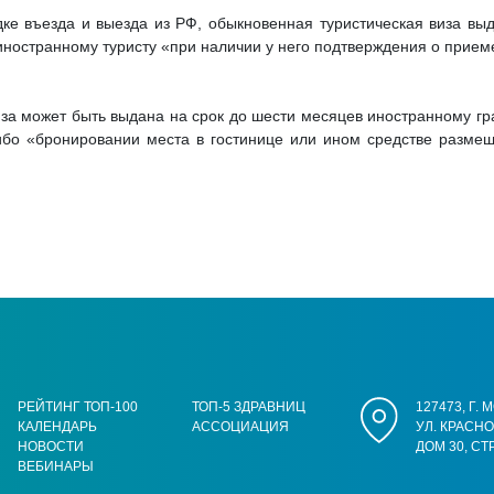
ке въезда и выезда из РФ, обыкновенная туристическая виза выд
иностранному туристу «при наличии у него подтверждения о приеме
иза может быть выдана на срок до шести месяцев иностранному гр
ибо «бронировании места в гостинице или ином средстве размещ
РЕЙТИНГ ТОП-100
ТОП-5 ЗДРАВНИЦ
127473, Г.
КАЛЕНДАРЬ
АССОЦИАЦИЯ
УЛ. КРАСН
НОВОСТИ
ДОМ 30, СТ
ВЕБИНАРЫ