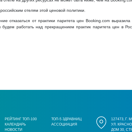
в отеле на других ресурсах не может быть ниже, чем на Booking.co
 российским отелям этой ценовой политики.
ние отказаться от практики паритета цен Booking.com выразила 
 будем работать над прекращением практик паритета цен в Росс
РЕЙТИНГ ТОП-100
ТОП-5 ЗДРАВНИЦ
127473, Г.
КАЛЕНДАРЬ
АССОЦИАЦИЯ
УЛ. КРАСН
НОВОСТИ
ДОМ 30, СТ