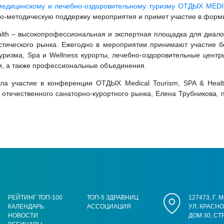
медицинскому и лечебно-оздоровительному туризму ОТДЫХ MED
но-методическую поддержку мероприятия и примет участие в фор
lth – высокопрофессиональная и экспертная площадка для диал
истического рынка. Ежегодно в мероприятии принимают участие б
уризма, Spa и Wellness курорты, лечебно-оздоровительные цент
и, а также профессиональные объединения.
ла участие в конференции ОТДЫХ Medical Tourism, SPA & Healt
отечественного санаторно-курортного рынка, Елена Трубникова,
РЕЙТИНГ ТОП-100
ТОП-5 ЗДРАВНИЦ
127473, Г.
КАЛЕНДАРЬ
АССОЦИАЦИЯ
УЛ. КРАСН
НОВОСТИ
ДОМ 30, СТ