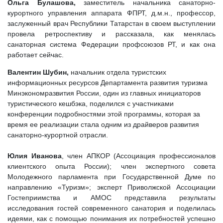
Ольга Булашова,
заместитель начальника санаторно-
курортного управления аппарата ФПРТ, д.м.н., профессор,
заслуженный врач Республики Татарстан в своем выступлении
провела ретроспективу и рассказала, как менялась
санаторная система Федерации профсоюзов РТ, и как она
работает сейчас.
Валентин Шубин,
начальник отдела туристских
информационных ресурсов Департамента развития туризма
Минэкономразвития России
, один из главных инициаторов
туристического кешбэка, поделился с участниками
конференции подробностями этой программы, которая за
время ее реализации стала одним из драйверов развития
санаторно-курортной отрасли.
Юлия Иванова
, член АПКОР (Ассоциация профессионалов
клиентского опыта России); член экспертного совета
Молодежного парламента при Государственной Думе по
направлению «Туризм»; эксперт Приволжской Ассоциации
Гостеприимства и АМОС представила результаты
исследования гостей современного санатория и поделилась
идеями, как с помощью понимания их потребностей успешно