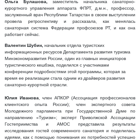
Ольга Булашова,
заместитель начальника санаторно-
курортного управления аппарата ФПРТ, д.м.н., профессор,
заслуженный врач Республики Татарстан в своем выступлении
провела ретроспективу и рассказала, как менялась
санаторная система Федерации профсоюзов РТ, и как она
работает сейчас.
Валентин Шубин,
начальник отдела туристских
информационных ресурсов Департамента развития туризма
Минэкономразвития России
, один из главных инициаторов
туристического кешбэка, поделился с участниками
конференции подробностями этой программы, которая за
время ее реализации стала одним из драйверов развития
санаторно-курортной отрасли.
Юлия Иванова
, член АПКОР (Ассоциация профессионалов
клиентского опыта России); член экспертного совета
Молодежного парламента при Государственной Думе по
направлению «Туризм»; эксперт Приволжской Ассоциации
Гостеприимства и АМОС представила результаты
исследования гостей современного санатория и поделилась
идеями, как с помощью понимания их потребностей успешно