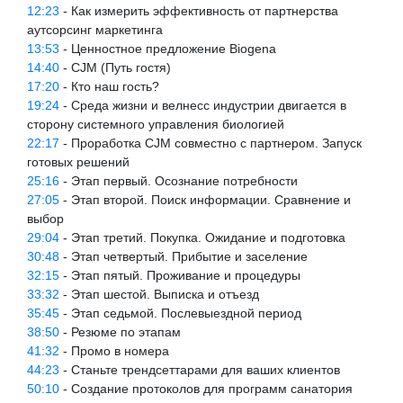
12:23
- Как измерить эффективность от партнерства
аутсорсинг маркетинга
13:53
- Ценностное предложение Biogena
14:40
- CJM (Путь гостя)
17:20
- Кто наш гость?
19:24
- Среда жизни и велнесс индустрии двигается в
сторону системного управления биологией
22:17
- Проработка CJM совместно с партнером. Запуск
готовых решений
25:16
- Этап первый. Осознание потребности
27:05
- Этап второй. Поиск информации. Сравнение и
выбор
29:04
- Этап третий. Покупка. Ожидание и подготовка
30:48
- Этап четвертый. Прибытие и заселение
32:15
- Этап пятый. Проживание и процедуры
33:32
- Этап шестой. Выписка и отъезд
35:45
- Этап седьмой. Послевыездной период
38:50
- Резюме по этапам
41:32
- Промо в номера
44:23
- Станьте трендсеттарами для ваших клиентов
50:10
- Создание протоколов для программ санатория