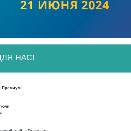
ЛЯ НАС!
я Премиум:
Ключи
ь
рский край, г. Геленджик