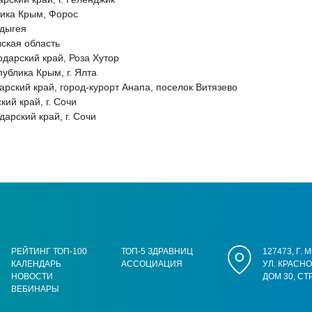
лика Крым, Форос
Адыгея
ская область
нодарский край, Роза Хутор
публика Крым, г. Ялта
рский край, город-курорт Анапа, поселок Витязево
ий край, г. Сочи
арский край, г. Сочи
РЕЙТИНГ ТОП-100
ТОП-5 ЗДРАВНИЦ
127473, Г.
КАЛЕНДАРЬ
АССОЦИАЦИЯ
УЛ. КРАСН
НОВОСТИ
ДОМ 30, СТ
ВЕБИНАРЫ