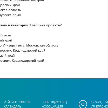
дарский край
ская область
спублика Крым
ей» в категории Классика проекты:
область
ий край
о Университета, Московская область
пески», Краснодарский край
ский край
ссии», Краснодарский край
РЕЙТИНГ ТОП-100
ТОП-5 ЗДРАВНИЦ
127473, Г.
КАЛЕНДАРЬ
АССОЦИАЦИЯ
УЛ. КРАСН