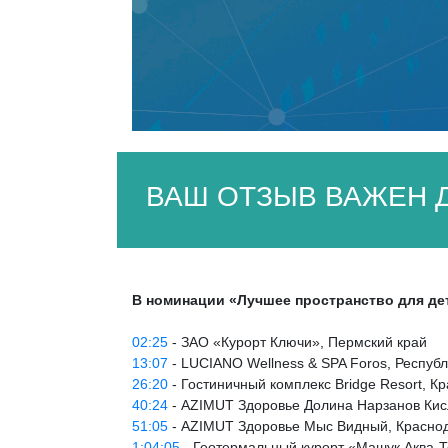
ВАШ ОТЗЫВ ВАЖЕН Д
В номинации «Лучшее пространство для де
02:25
- ЗАО «Курорт Ключи», Пермский край
13:07
- LUCIANO Wellness & SPA Foros, Респуб
26:20
- Гостиничный комплекс Bridge Resort, К
40:24
- AZIMUT Здоровье Долина Нарзанов Кис
51:05
- AZIMUT Здоровье Мыс Видный, Краснод
1:04:05
- Геотермальный курорт «Машук Аква-Т