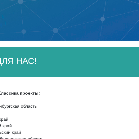
ЛЯ НАС!
Классика проекты:
нбургская область
край
й край
ьский край
 Воронежская область