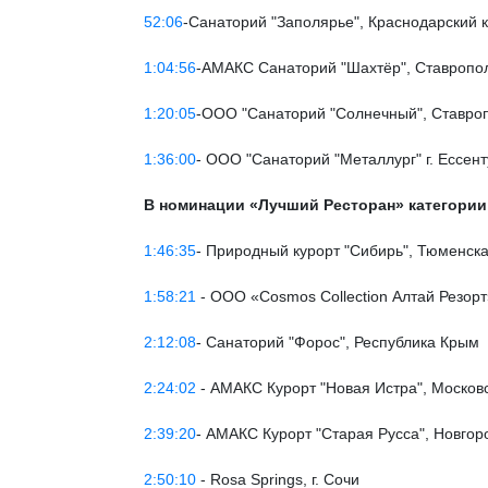
52:06
-Санаторий "Заполярье", Краснодарский 
1:04:56
-АМАКС Санаторий "Шахтёр", Ставропол
1:20:05
-ООО "Санаторий "Солнечный", Ставроп
1:36:00
- ООО "Санаторий "Металлург" г. Ессент
В номинации «Лучший Ресторан» категории
1:46:35
- Природный курорт "Сибирь", Тюменска
1:58:21
- ООО «Cosmos Collection Алтай Резорт
2:12:08
- Санаторий "Форос", Республика Крым
2:24:02
- АМАКС Курорт "Новая Истра", Москов
2:39:20
- АМАКС Курорт "Старая Русса", Новгор
2:50:10
- Rosa Springs, г. Сочи