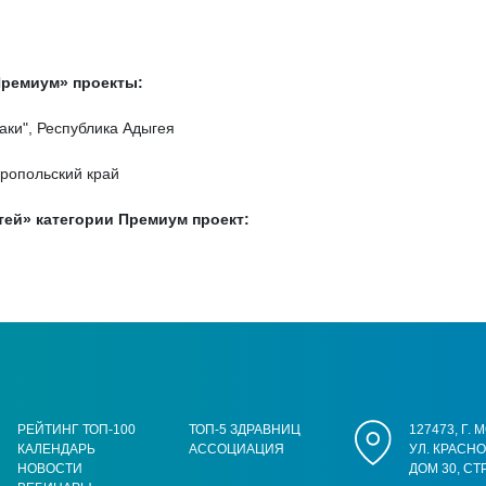
Премиум» проекты:
аки", Республика Адыгея
вропольский край
тей» категории Премиум проект:
РЕЙТИНГ ТОП-100
ТОП-5 ЗДРАВНИЦ
127473, Г.
КАЛЕНДАРЬ
АССОЦИАЦИЯ
УЛ. КРАСН
НОВОСТИ
ДОМ 30, СТ